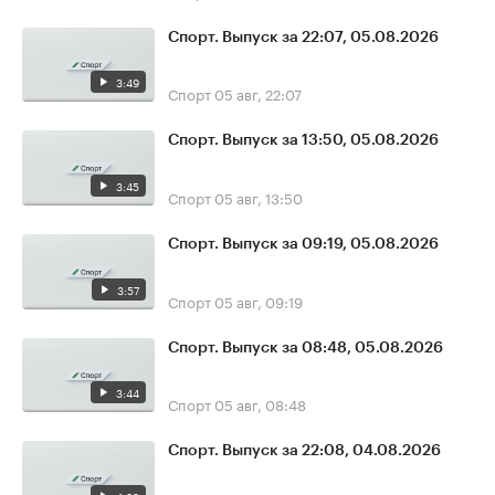
Спорт. Выпуск за 22:07, 05.08.2026
3:49
Спорт
05 авг, 22:07
Спорт. Выпуск за 13:50, 05.08.2026
3:45
Спорт
05 авг, 13:50
Спорт. Выпуск за 09:19, 05.08.2026
3:57
Спорт
05 авг, 09:19
Спорт. Выпуск за 08:48, 05.08.2026
3:44
Спорт
05 авг, 08:48
Спорт. Выпуск за 22:08, 04.08.2026