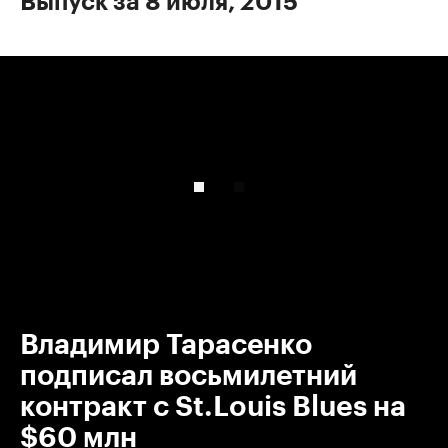
Выпуск за 8 июля, 2015
00:00
/
00:00
Владимир Тарасенко
подписал восьмилетний
контракт с St.Louis Blues на
$60 млн