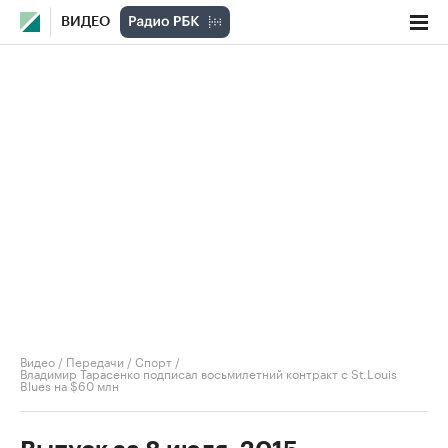
ВИДЕО
Видео
/
Передачи
/
Спорт
/
Владимир Тарасенко подписал восьмилетний контракт с St.Louis
Blues на $60 млн