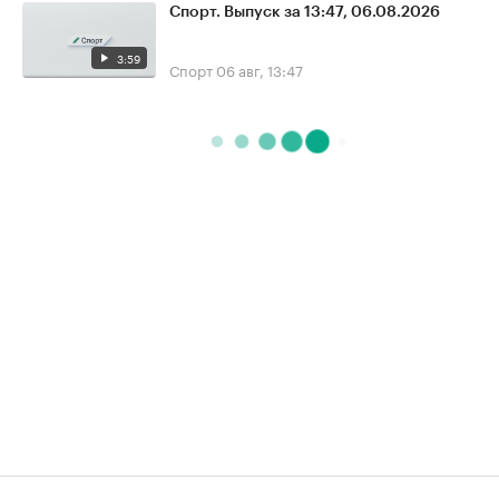
Спорт. Выпуск за 13:47, 06.08.2026
3:59
Спорт
06 авг, 13:47