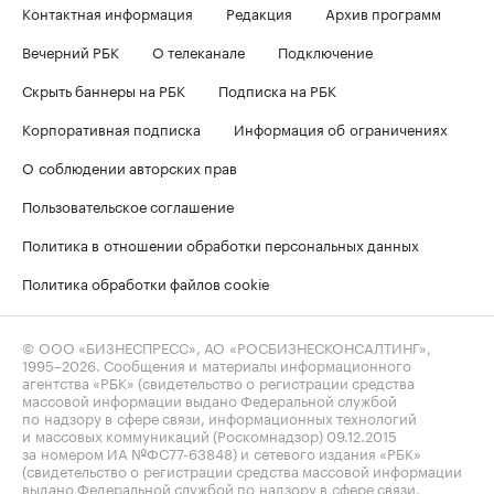
Контактная информация
Редакция
Архив программ
Вечерний РБК
О телеканале
Подключение
Скрыть баннеры на РБК
Подписка на РБК
Корпоративная подписка
Информация об ограничениях
О соблюдении авторских прав
Пользовательское соглашение
Политика в отношении обработки персональных данных
Политика обработки файлов cookie
© ООО «БИЗНЕСПРЕСС», АО «РОСБИЗНЕСКОНСАЛТИНГ»,
1995–2026
. Сообщения и материалы информационного
агентства «РБК» (свидетельство о регистрации средства
массовой информации выдано Федеральной службой
по надзору в сфере связи, информационных технологий
и массовых коммуникаций (Роскомнадзор) 09.12.2015
за номером ИА №ФС77-63848) и сетевого издания «РБК»
(свидетельство о регистрации средства массовой информации
выдано Федеральной службой по надзору в сфере связи,