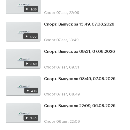
3:36
Спорт
07 авг, 22:09
Спорт. Выпуск за 13:49, 07.08.2026
4:00
Спорт
07 авг, 13:49
Спорт. Выпуск за 09:31, 07.08.2026
3:59
Спорт
07 авг, 09:31
Спорт. Выпуск за 08:49, 07.08.2026
4:13
Спорт
07 авг, 08:49
Спорт. Выпуск за 22:09, 06.08.2026
3:40
Спорт
06 авг, 22:09