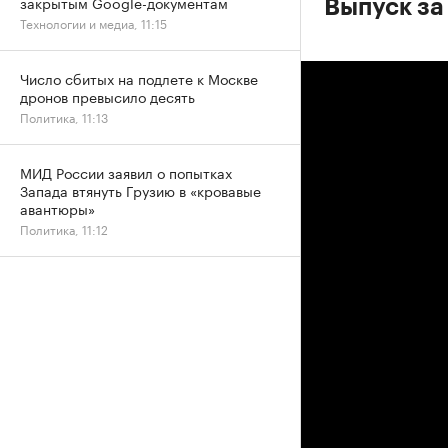
закрытым Google-документам
Выпуск за
Технологии и медиа, 11:15
Число сбитых на подлете к Москве
дронов превысило десять
Политика, 11:13
МИД России заявил о попытках
Запада втянуть Грузию в «кровавые
авантюры»
Политика, 11:12