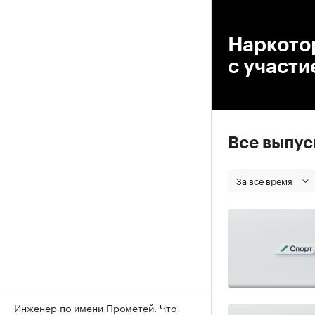
00
Наркото
с участи
Все выпу
За все время
Инженер по имени Прометей. Что