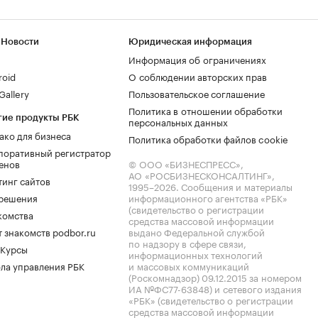
 Новости
Юридическая информация
Информация об ограничениях
roid
О соблюдении авторских прав
allery
Пользовательское соглашение
Политика в отношении обработки
гие продукты РБК
персональных данных
ако для бизнеса
Политика обработки файлов cookie
поративный регистратор
енов
© ООО «БИЗНЕСПРЕСС»,
АО «РОСБИЗНЕСКОНСАЛТИНГ»,
тинг сайтов
1995–2026
. Сообщения и материалы
.решения
информационного агентства «РБК»
(свидетельство о регистрации
комства
средства массовой информации
 знакомств podbor.ru
выдано Федеральной службой
по надзору в сфере связи,
 Курсы
информационных технологий
ла управления РБК
и массовых коммуникаций
(Роскомнадзор) 09.12.2015 за номером
ИА №ФС77-63848) и сетевого издания
«РБК» (свидетельство о регистрации
средства массовой информации