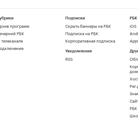
убрики
Подписки
РБК
рхив программ
Скрыть баннеры на РБК
iOS
ечерний РБК
Подписка на РБК
And
 телеканале
Корпоративная подписка
AppG
одключение
Уведомления
Дру
RSS
Обл
Кор
дом
Хос
Рег
Зна
Сайт
РБК
Шко