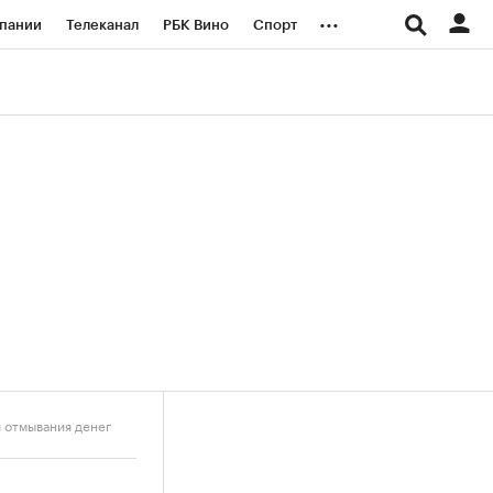
...
пании
Телеканал
РБК Вино
Спорт
ые проекты
Город
Стиль
Крипто
Спецпроекты СПб
логии и медиа
Финансы
 отмывания денег