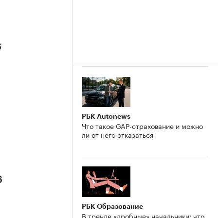
6
РБК Autonews
Что такое GAP-страхование и можно
ли от него отказаться
6
РБК Образование
В тренде «дробные» начальники: что