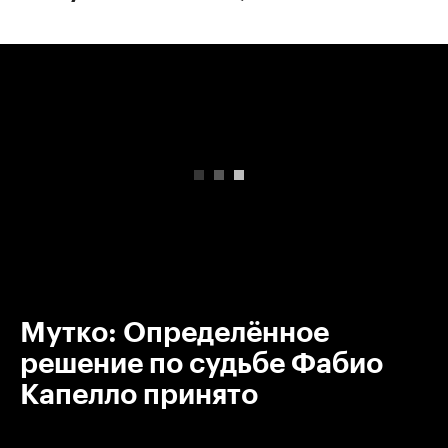
00:00
/
00:00
Мутко: Определённое
решение по судьбе Фабио
Капелло принято