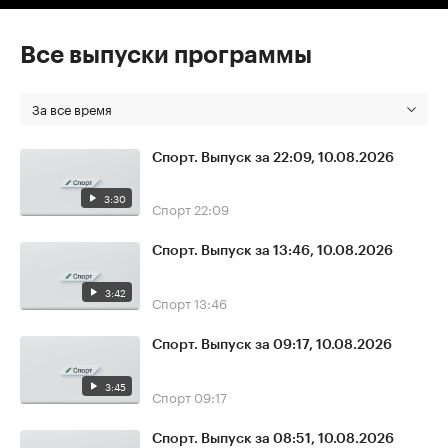
Все выпуски программы
За все время
Спорт. Выпуск за 22:09, 10.08.2026
3:30
Спорт
22:09
Спорт. Выпуск за 13:46, 10.08.2026
3:42
Спорт
13:46
Спорт. Выпуск за 09:17, 10.08.2026
3:45
Спорт
09:17
Спорт. Выпуск за 08:51, 10.08.2026