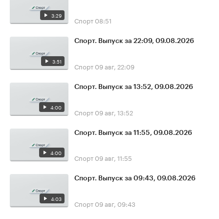
3:29
Спорт
08:51
Спорт. Выпуск за 22:09, 09.08.2026
3:51
Спорт
09 авг, 22:09
Спорт. Выпуск за 13:52, 09.08.2026
4:00
Спорт
09 авг, 13:52
Спорт. Выпуск за 11:55, 09.08.2026
4:00
Спорт
09 авг, 11:55
Спорт. Выпуск за 09:43, 09.08.2026
4:03
Спорт
09 авг, 09:43