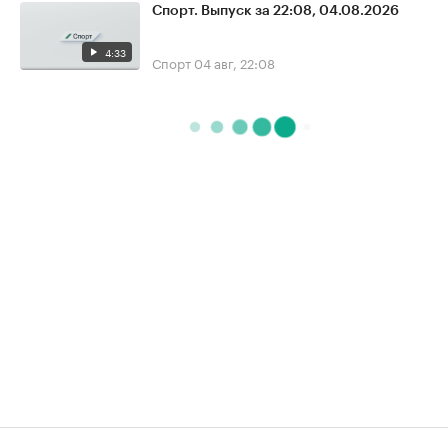
Спорт. Выпуск за 22:08, 04.08.2026
4:33
Спорт
04 авг, 22:08