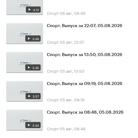
4:13
Спорт
06 авг, 08:49
Спорт. Выпуск за 22:07, 05.08.2026
3:49
Спорт
05 авг, 22:07
Спорт. Выпуск за 13:50, 05.08.2026
3:45
Спорт
05 авг, 13:50
Спорт. Выпуск за 09:19, 05.08.2026
3:57
Спорт
05 авг, 09:19
Спорт. Выпуск за 08:48, 05.08.2026
3:44
Спорт
05 авг, 08:48