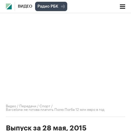
ВИДЕО
Видео
/
Передачи
/
Спорт
/
Barcelona не готова платить Полю Погба 12 млн евро в год
Выпуск за 28 мая, 2015