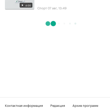
4:00
Спорт
07 авг, 13:49
Контактная информация
Редакция
Архив программ