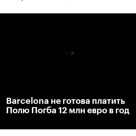
00:00
/
00:00
Barcelona не готова платить
Полю Погба 12 млн евро в год