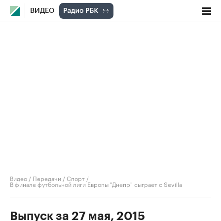
ВИДЕО
Видео
/
Передачи
/
Спорт
/
В финале футбольной лиги Европы "Днепр" сыграет с Sevilla
Выпуск за 27 мая, 2015