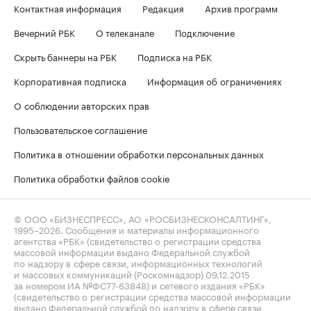
Контактная информация
Редакция
Архив программ
Вечерний РБК
О телеканале
Подключение
Скрыть баннеры на РБК
Подписка на РБК
Корпоративная подписка
Информация об ограничениях
О соблюдении авторских прав
Пользовательское соглашение
Политика в отношении обработки персональных данных
Политика обработки файлов cookie
© ООО «БИЗНЕСПРЕСС», АО «РОСБИЗНЕСКОНСАЛТИНГ»,
1995–2026
. Сообщения и материалы информационного
агентства «РБК» (свидетельство о регистрации средства
массовой информации выдано Федеральной службой
по надзору в сфере связи, информационных технологий
и массовых коммуникаций (Роскомнадзор) 09.12.2015
за номером ИА №ФС77-63848) и сетевого издания «РБК»
(свидетельство о регистрации средства массовой информации
выдано Федеральной службой по надзору в сфере связи,