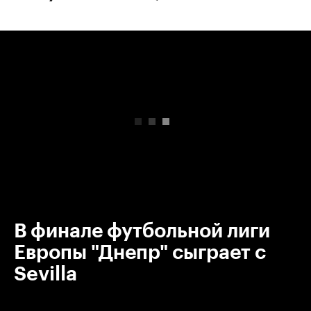
00:00
/
00:00
В финале футбольной лиги
Европы "Днепр" сыграет с
Sevilla