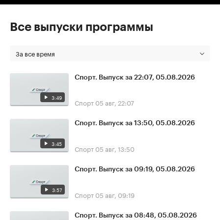
Все выпуски программы
За все время
Спорт. Выпуск за 22:07, 05.08.2026
3:49
Спорт
05 авг, 22:07
Спорт. Выпуск за 13:50, 05.08.2026
3:45
Спорт
05 авг, 13:50
Спорт. Выпуск за 09:19, 05.08.2026
3:57
Спорт
05 авг, 09:19
Спорт. Выпуск за 08:48, 05.08.2026