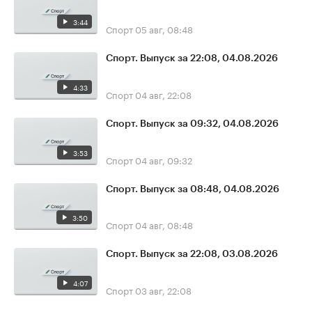
3:44
Спорт
05 авг, 08:48
Спорт. Выпуск за 22:08, 04.08.2026
4:33
Спорт
04 авг, 22:08
Спорт. Выпуск за 09:32, 04.08.2026
3:53
Спорт
04 авг, 09:32
Спорт. Выпуск за 08:48, 04.08.2026
3:50
Спорт
04 авг, 08:48
Спорт. Выпуск за 22:08, 03.08.2026
4:07
Спорт
03 авг, 22:08