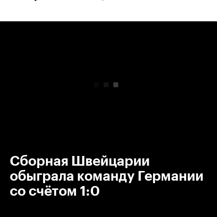
00:00
/
00:00
Сборная Швейцарии
обыграла команду Германии
со счётом 1:0