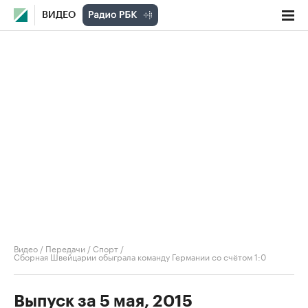
ВИДЕО
Видео
/
Передачи
/
Спорт
/
Сборная Швейцарии обыграла команду Германии со счётом 1:0
Выпуск за 5 мая, 2015