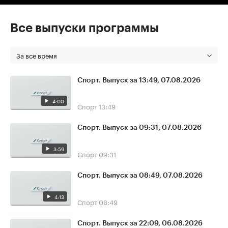
Все выпуски программы
За все время
Спорт. Выпуск за 13:49, 07.08.2026
4:00
Спорт
13:49
Спорт. Выпуск за 09:31, 07.08.2026
3:59
Спорт
09:31
Спорт. Выпуск за 08:49, 07.08.2026
4:13
Спорт
08:49
Спорт. Выпуск за 22:09, 06.08.2026