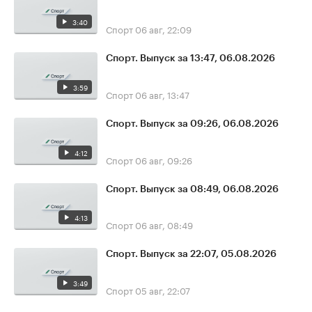
3:40
Спорт
06 авг, 22:09
Спорт. Выпуск за 13:47, 06.08.2026
3:59
Спорт
06 авг, 13:47
Спорт. Выпуск за 09:26, 06.08.2026
4:12
Спорт
06 авг, 09:26
Спорт. Выпуск за 08:49, 06.08.2026
4:13
Спорт
06 авг, 08:49
Спорт. Выпуск за 22:07, 05.08.2026
3:49
Спорт
05 авг, 22:07