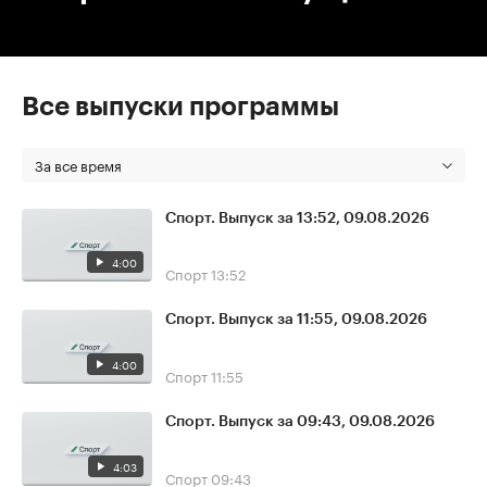
Все выпуски программы
За все время
Спорт. Выпуск за 13:52, 09.08.2026
4:00
Спорт
13:52
Спорт. Выпуск за 11:55, 09.08.2026
4:00
Спорт
11:55
Спорт. Выпуск за 09:43, 09.08.2026
4:03
Спорт
09:43