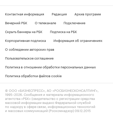
Контактная информация
Редакция
Архив программ
Вечерний РБК
О телеканале
Подключение
Скрыть баннеры на РБК
Подписка на РБК
Корпоративная подписка
Информация об ограничениях
О соблюдении авторских прав
Пользовательское соглашение
Политика в отношении обработки персональных данных
Политика обработки файлов cookie
© ООО «БИЗНЕСПРЕСС», АО «РОСБИЗНЕСКОНСАЛТИНГ»,
1995–2026
. Сообщения и материалы информационного
агентства «РБК» (свидетельство о регистрации средства
массовой информации выдано Федеральной службой
по надзору в сфере связи, информационных технологий
и массовых коммуникаций (Роскомнадзор) 09.12.2015