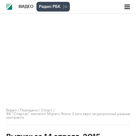
ВИДЕО
Видео
/
Передачи
/
Спорт
/
ФК "Спартак" заплатит Мурату Якину 3 млн евро за досрочный разрыв
контракта