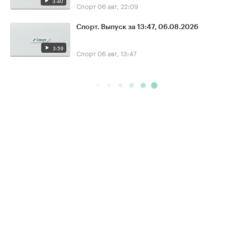
3:40
Спорт
06 авг, 22:09
Спорт. Выпуск за 13:47, 06.08.2026
3:59
Спорт
06 авг, 13:47