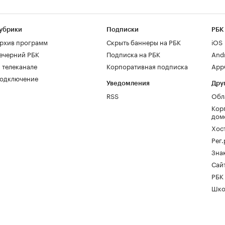
убрики
Подписки
РБК
рхив программ
Скрыть баннеры на РБК
iOS
ечерний РБК
Подписка на РБК
And
 телеканале
Корпоративная подписка
AppG
одключение
Уведомления
Дру
RSS
Обл
Кор
дом
Хос
Рег
Зна
Сайт
РБК
Шко