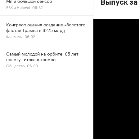
Мп и большой сенсор
Выпуск за
РБК и Huawei, 06:32
Конгресс оценил создание «Золотого
флота» Трампа в $275 млрд
Финансы, 06:32
Самый молодой на орбите. 65 лет
полету Титова в космос
Общество, 06:30