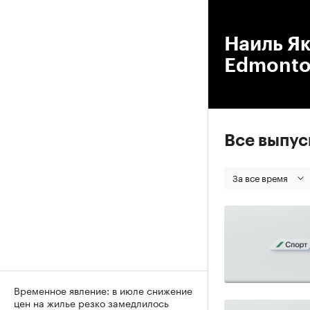
00
Наиль Як
Edmonton
Все выпу
За все время
Временное явление: в июле снижение
цен на жилье резко замедлилось