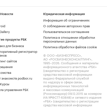
 Новости
Юридическая информация
Информация об ограничениях
roid
О соблюдении авторских прав
allery
Пользовательское соглашение
Политика в отношении обработки
гие продукты РБК
персональных данных
ако для бизнеса
Политика обработки файлов cookie
поративный регистратор
енов
© ООО «БИЗНЕСПРЕСС»,
АО «РОСБИЗНЕСКОНСАЛТИНГ»,
тинг сайтов
1995–2026
. Сообщения и материалы
.решения
информационного агентства «РБК»
(свидетельство о регистрации
комства
средства массовой информации
 знакомств podbor.ru
выдано Федеральной службой
по надзору в сфере связи,
 Курсы
информационных технологий
ла управления РБК
и массовых коммуникаций
(Роскомнадзор) 09.12.2015 за номером
ИА №ФС77-63848) и сетевого издания
«РБК» (свидетельство о регистрации
средства массовой информации