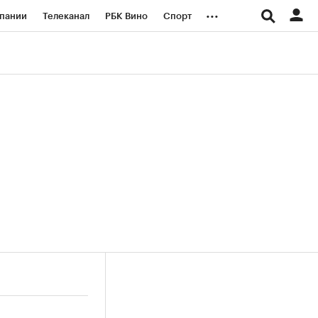
...
пании
Телеканал
РБК Вино
Спорт
ые проекты
Город
Стиль
Крипто
Спецпроекты СПб
логии и медиа
Финансы