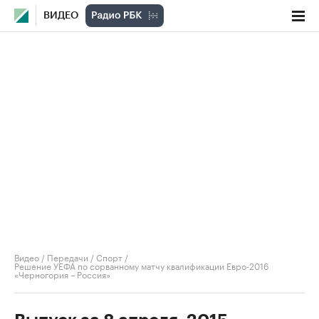
ВИДЕО
Видео
/
Передачи
/
Спорт
/
Решение УЕФА по сорванному матчу квалификации Евро-2016
«Черногория – Россия»