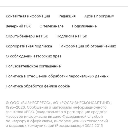
Контактная информация
Редакция
Архив программ
Вечерний РБК
О телеканале
Подключение
Скрыть баннеры на РБК
Подписка на РБК
Корпоративная подписка
Информация об ограничениях
О соблюдении авторских прав
Пользовательское соглашение
Политика в отношении обработки персональных данных
Политика обработки файлов cookie
© ООО «БИЗНЕСПРЕСС», АО «РОСБИЗНЕСКОНСАЛТИНГ»,
1995–2026
. Сообщения и материалы информационного
агентства «РБК» (свидетельство о регистрации средства
массовой информации выдано Федеральной службой
по надзору в сфере связи, информационных технологий
и массовых коммуникаций (Роскомнадзор) 09.12.2015