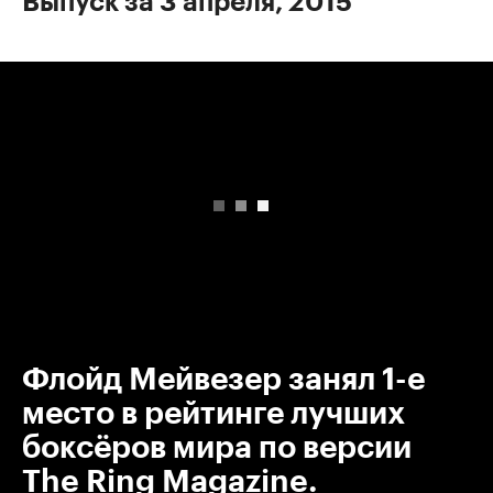
Выпуск за 3 апреля, 2015
00:00
/
00:00
Флойд Мейвезер занял 1-е
место в рейтинге лучших
боксёров мира по версии
The Ring Magazine.