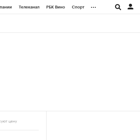
...
пании
Телеканал
РБК Вино
Спорт
ые проекты
Город
Стиль
Крипто
Спецпроекты СПб
логии и медиа
Финансы
суют цену