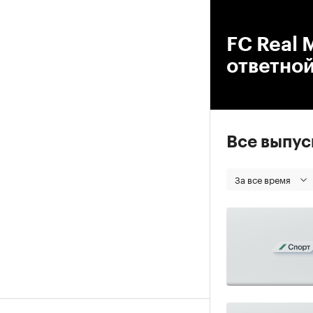
00
FC Real 
ответной
Все выпу
За все время