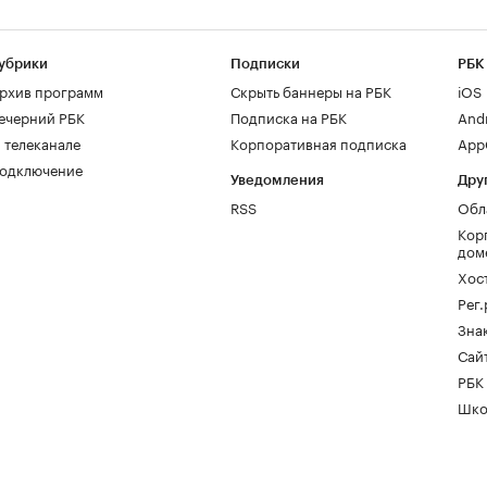
убрики
Подписки
РБК
рхив программ
Скрыть баннеры на РБК
iOS
ечерний РБК
Подписка на РБК
And
 телеканале
Корпоративная подписка
AppG
одключение
Уведомления
Дру
RSS
Обл
Кор
дом
Хос
Рег
Зна
Сайт
РБК
Шко