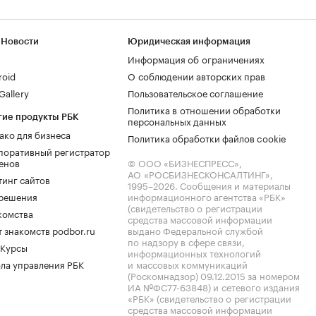
 Новости
Юридическая информация
Информация об ограничениях
roid
О соблюдении авторских прав
allery
Пользовательское соглашение
Политика в отношении обработки
гие продукты РБК
персональных данных
ако для бизнеса
Политика обработки файлов cookie
поративный регистратор
енов
© ООО «БИЗНЕСПРЕСС»,
АО «РОСБИЗНЕСКОНСАЛТИНГ»,
тинг сайтов
1995–2026
. Сообщения и материалы
.решения
информационного агентства «РБК»
(свидетельство о регистрации
комства
средства массовой информации
 знакомств podbor.ru
выдано Федеральной службой
по надзору в сфере связи,
 Курсы
информационных технологий
ла управления РБК
и массовых коммуникаций
(Роскомнадзор) 09.12.2015 за номером
ИА №ФС77-63848) и сетевого издания
«РБК» (свидетельство о регистрации
средства массовой информации