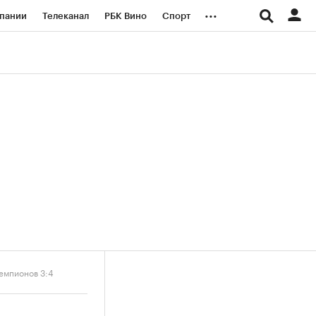
...
пании
Телеканал
РБК Вино
Спорт
ые проекты
Город
Стиль
Крипто
Спецпроекты СПб
логии и медиа
Финансы
чемпионов 3:4