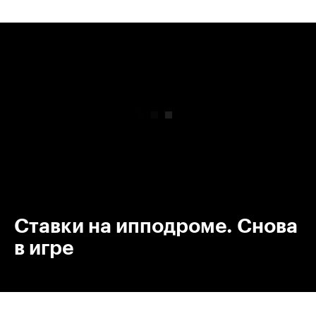
00:00
/
00:00
Ставки на ипподроме. Снова
в игре