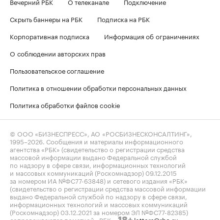
Вечерний РБК
О телеканале
Подключение
Скрыть баннеры на РБК
Подписка на РБК
Корпоративная подписка
Информация об ограничениях
О соблюдении авторских прав
Пользовательское соглашение
Политика в отношении обработки персональных данных
Политика обработки файлов cookie
© ООО «БИЗНЕСПРЕСС», АО «РОСБИЗНЕСКОНСАЛТИНГ»,
1995–2026
. Сообщения и материалы информационного
агентства «РБК» (свидетельство о регистрации средства
массовой информации выдано Федеральной службой
по надзору в сфере связи, информационных технологий
и массовых коммуникаций (Роскомнадзор) 09.12.2015
за номером ИА №ФС77-63848) и сетевого издания «РБК»
(свидетельство о регистрации средства массовой информации
выдано Федеральной службой по надзору в сфере связи,
информационных технологий и массовых коммуникаций
(Роскомнадзор) 03.12.2021 за номером ЭЛ №ФС77-82385)
сопровождаются пометкой «РБК».
letters@rbc.ru
18+