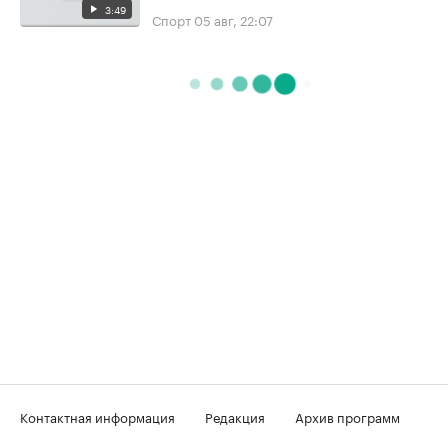
3:49
Спорт
05 авг, 22:07
Контактная информация
Редакция
Архив программ