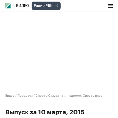
ВИДЕО
Видео
/
Передачи
/
Спорт
/
Ставки на ипподроме. Снова в игре
Выпуск за 10 марта, 2015