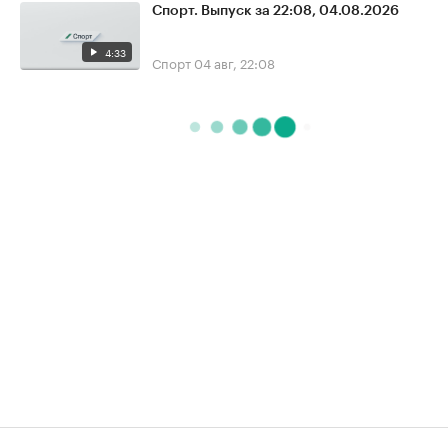
Спорт. Выпуск за 22:08, 04.08.2026
4:33
Спорт
04 авг, 22:08