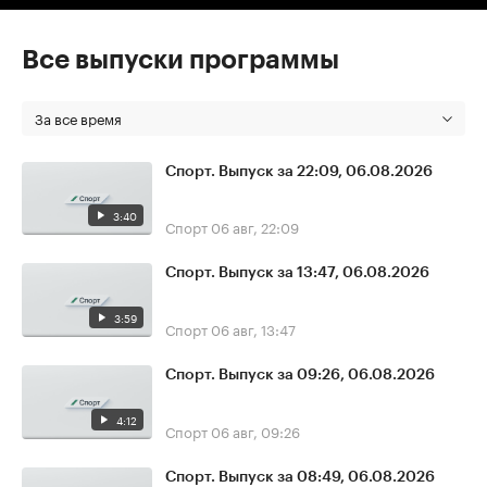
Все выпуски программы
За все время
Спорт. Выпуск за 22:09, 06.08.2026
3:40
Спорт
06 авг, 22:09
Спорт. Выпуск за 13:47, 06.08.2026
3:59
Спорт
06 авг, 13:47
Спорт. Выпуск за 09:26, 06.08.2026
4:12
Спорт
06 авг, 09:26
Спорт. Выпуск за 08:49, 06.08.2026