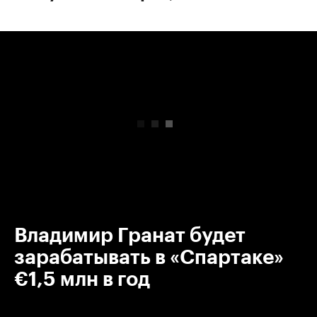
00:00
/
00:00
Владимир Гранат будет
зарабатывать в «Спартаке»
€1,5 млн в год