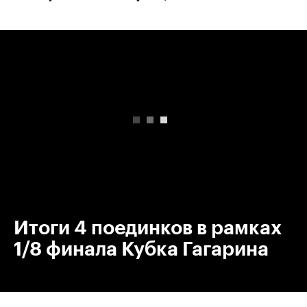
00:00
/
00:00
Итоги 4 поединков в рамках
1/8 финала Кубка Гагарина