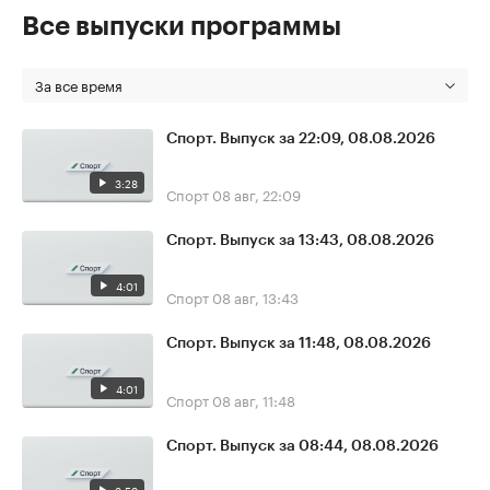
Все выпуски программы
За все время
Спорт. Выпуск за 22:09, 08.08.2026
3:28
Спорт
08 авг, 22:09
Спорт. Выпуск за 13:43, 08.08.2026
4:01
Спорт
08 авг, 13:43
Спорт. Выпуск за 11:48, 08.08.2026
4:01
Спорт
08 авг, 11:48
Спорт. Выпуск за 08:44, 08.08.2026