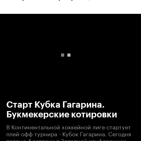
00:00
/
00:00
Старт Кубка Гагарина.
Букмекерские котировки
В Континентальной хоккейной лиге стартует
плей-офф турнира - Кубок Гагарина. Сегодня
первые 4 встречи в Западной конференции.