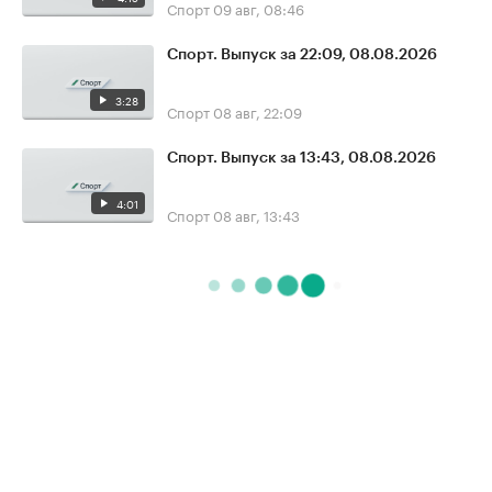
Спорт
09 авг, 08:46
Спорт. Выпуск за 22:09, 08.08.2026
3:28
Спорт
08 авг, 22:09
Спорт. Выпуск за 13:43, 08.08.2026
4:01
Спорт
08 авг, 13:43