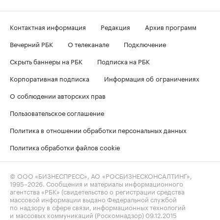
Контактная информация
Редакция
Архив программ
Вечерний РБК
О телеканале
Подключение
Скрыть баннеры на РБК
Подписка на РБК
Корпоративная подписка
Информация об ограничениях
О соблюдении авторских прав
Пользовательское соглашение
Политика в отношении обработки персональных данных
Политика обработки файлов cookie
© ООО «БИЗНЕСПРЕСС», АО «РОСБИЗНЕСКОНСАЛТИНГ»,
1995–2026
. Сообщения и материалы информационного
агентства «РБК» (свидетельство о регистрации средства
массовой информации выдано Федеральной службой
по надзору в сфере связи, информационных технологий
и массовых коммуникаций (Роскомнадзор) 09.12.2015