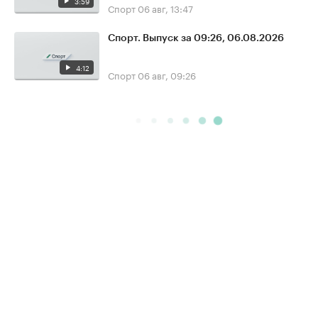
3:59
Спорт
06 авг, 13:47
Спорт. Выпуск за 09:26, 06.08.2026
4:12
Спорт
06 авг, 09:26