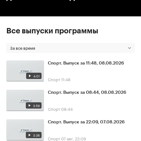
Все выпуски программы
За все время
Спорт. Выпуск за 11:48, 08.08.2026
4:01
Спорт
11:48
Спорт. Выпуск за 08:44, 08.08.2026
3:59
Спорт
08:44
Спорт. Выпуск за 22:09, 07.08.2026
3:36
Спорт
07 авг, 22:09