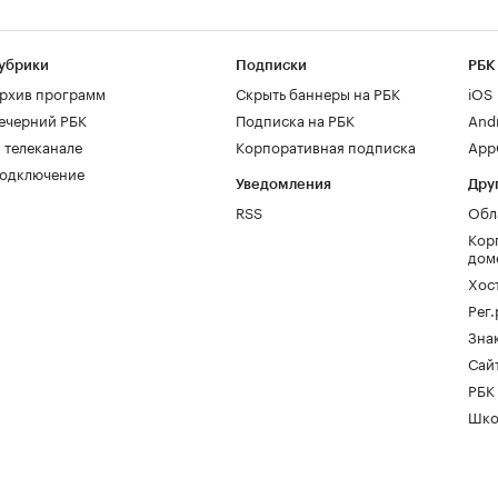
убрики
Подписки
РБК
рхив программ
Скрыть баннеры на РБК
iOS
ечерний РБК
Подписка на РБК
And
 телеканале
Корпоративная подписка
AppG
одключение
Уведомления
Дру
RSS
Обл
Кор
дом
Хос
Рег
Зна
Сайт
РБК
Шко