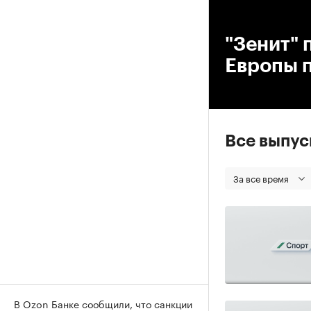
00
"Зенит" 
Европы 
Все выпу
За все время
В Ozon Банке сообщили, что санкции