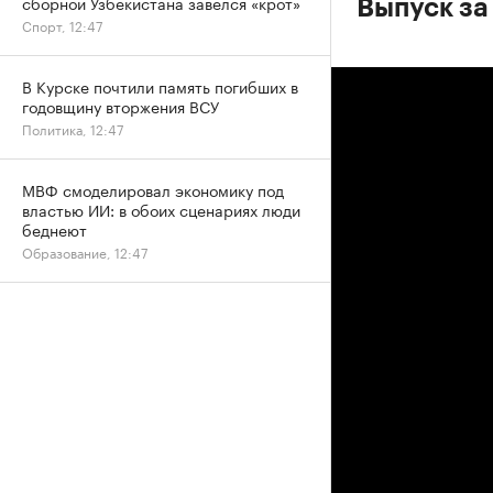
сборной Узбекистана завелся «крот»
Выпуск за
Спорт, 12:47
В Курске почтили память погибших в
годовщину вторжения ВСУ
Политика, 12:47
МВФ смоделировал экономику под
властью ИИ: в обоих сценариях люди
беднеют
Образование, 12:47