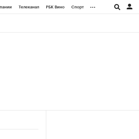
...
пании
Телеканал
РБК Вино
Спорт
ые проекты
Город
Стиль
Крипто
Спецпроекты СПб
логии и медиа
Финансы