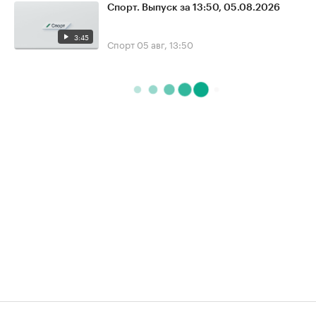
Спорт. Выпуск за 13:50, 05.08.2026
3:45
Спорт
05 авг, 13:50