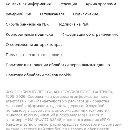
Контактная информация
Редакция
Архив программ
Вечерний РБК
О телеканале
Подключение
Скрыть баннеры на РБК
Подписка на РБК
Корпоративная подписка
Информация об ограничениях
О соблюдении авторских прав
Пользовательское соглашение
Политика в отношении обработки персональных данных
Политика обработки файлов cookie
© ООО «БИЗНЕСПРЕСС», АО «РОСБИЗНЕСКОНСАЛТИНГ»,
1995–2026
. Сообщения и материалы информационного
агентства «РБК» (свидетельство о регистрации средства
массовой информации выдано Федеральной службой
по надзору в сфере связи, информационных технологий
и массовых коммуникаций (Роскомнадзор) 09.12.2015
за номером ИА №ФС77-63848) и сетевого издания «РБК»
(свидетельство о регистрации средства массовой информации
выдано Федеральной службой по надзору в сфере связи,