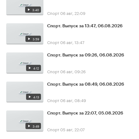
3:40
Спорт
06 авг, 22:09
Спорт. Выпуск за 13:47, 06.08.2026
3:59
Спорт
06 авг, 13:47
Спорт. Выпуск за 09:26, 06.08.2026
4:12
Спорт
06 авг, 09:26
Спорт. Выпуск за 08:49, 06.08.2026
4:13
Спорт
06 авг, 08:49
Спорт. Выпуск за 22:07, 05.08.2026
3:49
Спорт
05 авг, 22:07