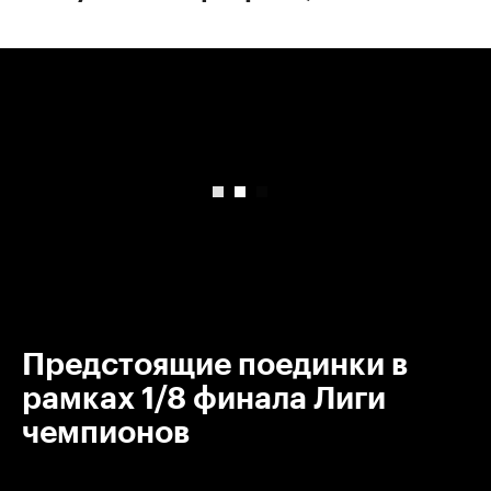
00:00
/
00:00
Предстоящие поединки в
рамках 1/8 финала Лиги
чемпионов