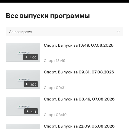
Все выпуски программы
За все время
Спорт. Выпуск за 13:49, 07.08.2026
4:00
Спорт
13:49
Спорт. Выпуск за 09:31, 07.08.2026
3:59
Спорт
09:31
Спорт. Выпуск за 08:49, 07.08.2026
4:13
Спорт
08:49
Спорт. Выпуск за 22:09, 06.08.2026