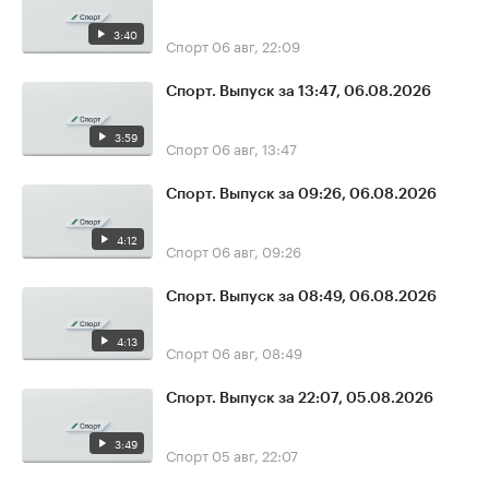
3:40
Спорт
06 авг, 22:09
Спорт. Выпуск за 13:47, 06.08.2026
3:59
Спорт
06 авг, 13:47
Спорт. Выпуск за 09:26, 06.08.2026
4:12
Спорт
06 авг, 09:26
Спорт. Выпуск за 08:49, 06.08.2026
4:13
Спорт
06 авг, 08:49
Спорт. Выпуск за 22:07, 05.08.2026
3:49
Спорт
05 авг, 22:07