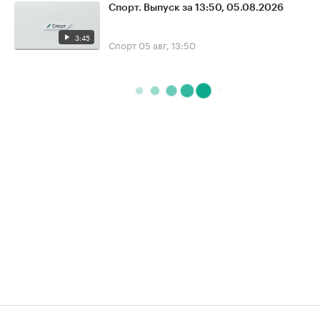
Спорт. Выпуск за 13:50, 05.08.2026
3:45
Спорт
05 авг, 13:50