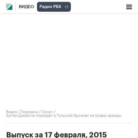
ВИДЕО
Видео
/
Передачи
/
Спорт
/
Артём Дзюба не перейдёт в Тульский Арсенал на правах аренды
Выпуск за 17 февраля, 2015