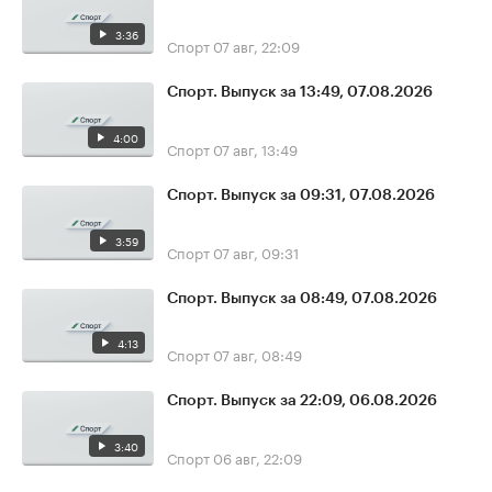
3:36
Спорт
07 авг, 22:09
Спорт. Выпуск за 13:49, 07.08.2026
4:00
Спорт
07 авг, 13:49
Спорт. Выпуск за 09:31, 07.08.2026
3:59
Спорт
07 авг, 09:31
Спорт. Выпуск за 08:49, 07.08.2026
4:13
Спорт
07 авг, 08:49
Спорт. Выпуск за 22:09, 06.08.2026
3:40
Спорт
06 авг, 22:09