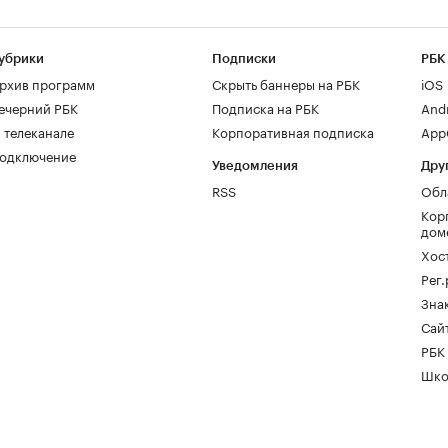
убрики
Подписки
РБК
рхив программ
Скрыть баннеры на РБК
iOS
ечерний РБК
Подписка на РБК
And
 телеканале
Корпоративная подписка
AppG
одключение
Уведомления
Дру
RSS
Обл
Кор
дом
Хос
Рег
Зна
Сайт
РБК
Шко