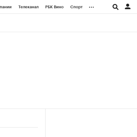
...
пании
Телеканал
РБК Вино
Спорт
ые проекты
Город
Стиль
Крипто
Спецпроекты СПб
логии и медиа
Финансы