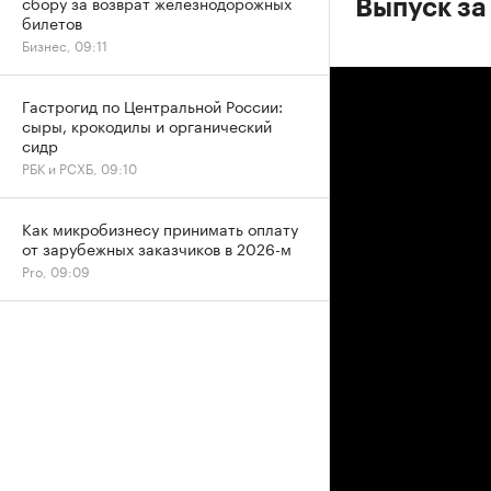
сбору за возврат железнодорожных
Выпуск за
билетов
Бизнес, 09:11
Гастрогид по Центральной России:
сыры, крокодилы и органический
сидр
РБК и РСХБ, 09:10
Как микробизнесу принимать оплату
от зарубежных заказчиков в 2026-м
Pro, 09:09