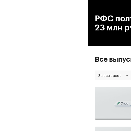
00
РФС полу
23 млн р
Все выпу
За все время