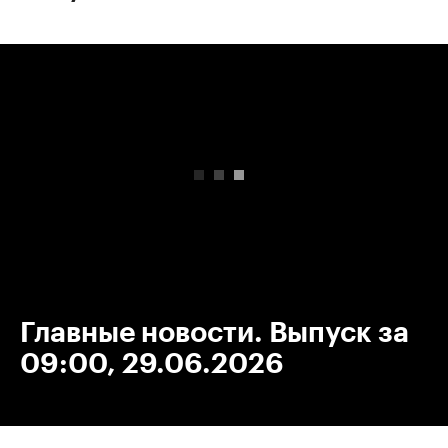
00:00
/
00:00
Главные новости. Выпуск за
09:00, 29.06.2026