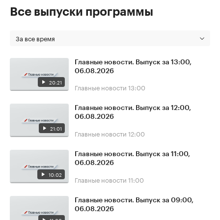
Все выпуски программы
За все время
Главные новости. Выпуск за 13:00,
06.08.2026
20:21
Главные новости
13:00
Главные новости. Выпуск за 12:00,
06.08.2026
21:01
Главные новости
12:00
Главные новости. Выпуск за 11:00,
06.08.2026
10:02
Главные новости
11:00
Главные новости. Выпуск за 09:00,
06.08.2026