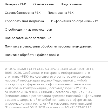
Вечерний РБК
О телеканале
Подключение
Скрыть баннеры на РБК
Подписка на РБК
Корпоративная подписка
Информация об ограничениях
О соблюдении авторских прав
Пользовательское соглашение
Политика в отношении обработки персональных данных
Политика обработки файлов cookie
© ООО «БИЗНЕСПРЕСС», АО «РОСБИЗНЕСКОНСАЛТИНГ»,
1995–2026
. Сообщения и материалы информационного
агентства «РБК» (свидетельство о регистрации средства
массовой информации выдано Федеральной службой
по надзору в сфере связи, информационных технологий
и массовых коммуникаций (Роскомнадзор) 09.12.2015
за номером ИА №ФС77-63848) и сетевого издания «РБК»
(свидетельство о регистрации средства массовой информации
выдано Федеральной службой по надзору в сфере связи,
информационных технологий и массовых коммуникаций
(Роскомнадзор) 03.12.2021 за номером ЭЛ №ФС77-82385)