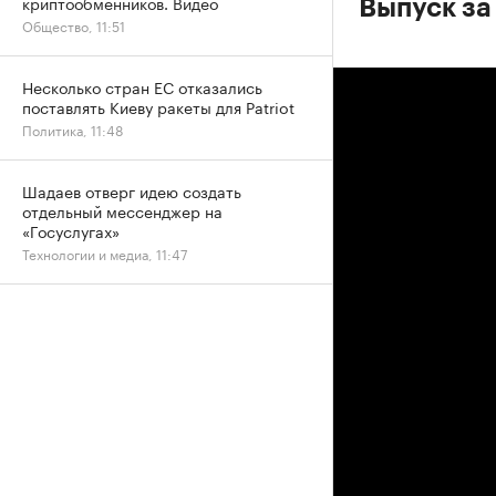
криптообменников. Видео
Выпуск за
Общество, 11:51
Несколько стран ЕС отказались
поставлять Киеву ракеты для Patriot
Политика, 11:48
Шадаев отверг идею создать
отдельный мессенджер на
«Госуслугах»
Технологии и медиа, 11:47