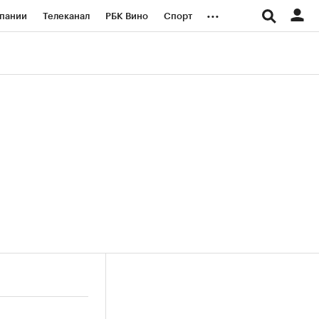
...
пании
Телеканал
РБК Вино
Спорт
ые проекты
Город
Стиль
Крипто
Спецпроекты СПб
логии и медиа
Финансы