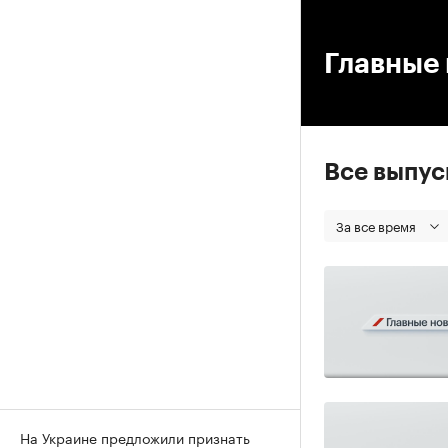
00
Главные 
Все выпу
За все время
На Украине предложили признать