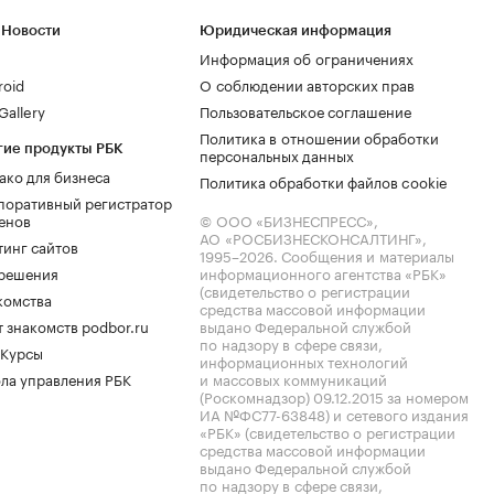
 Новости
Юридическая информация
Информация об ограничениях
roid
О соблюдении авторских прав
allery
Пользовательское соглашение
Политика в отношении обработки
гие продукты РБК
персональных данных
ако для бизнеса
Политика обработки файлов cookie
поративный регистратор
енов
© ООО «БИЗНЕСПРЕСС»,
АО «РОСБИЗНЕСКОНСАЛТИНГ»,
тинг сайтов
1995–2026
. Сообщения и материалы
.решения
информационного агентства «РБК»
(свидетельство о регистрации
комства
средства массовой информации
 знакомств podbor.ru
выдано Федеральной службой
по надзору в сфере связи,
 Курсы
информационных технологий
ла управления РБК
и массовых коммуникаций
(Роскомнадзор) 09.12.2015 за номером
ИА №ФС77-63848) и сетевого издания
«РБК» (свидетельство о регистрации
средства массовой информации
выдано Федеральной службой
по надзору в сфере связи,