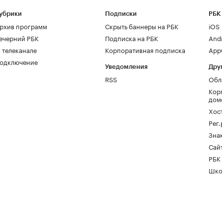
убрики
Подписки
РБК
рхив программ
Скрыть баннеры на РБК
iOS
ечерний РБК
Подписка на РБК
And
 телеканале
Корпоративная подписка
AppG
одключение
Уведомления
Дру
RSS
Обл
Кор
дом
Хос
Рег
Зна
Сайт
РБК
Шко