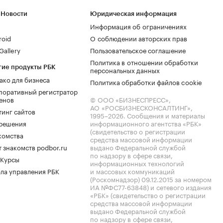
 Новости
Юридическая информация
Информация об ограничениях
roid
О соблюдении авторских прав
allery
Пользовательское соглашение
Политика в отношении обработки
гие продукты РБК
персональных данных
ако для бизнеса
Политика обработки файлов cookie
поративный регистратор
енов
© ООО «БИЗНЕСПРЕСС»,
АО «РОСБИЗНЕСКОНСАЛТИНГ»,
тинг сайтов
1995–2026
. Сообщения и материалы
.решения
информационного агентства «РБК»
(свидетельство о регистрации
комства
средства массовой информации
 знакомств podbor.ru
выдано Федеральной службой
по надзору в сфере связи,
 Курсы
информационных технологий
ла управления РБК
и массовых коммуникаций
(Роскомнадзор) 09.12.2015 за номером
ИА №ФС77-63848) и сетевого издания
«РБК» (свидетельство о регистрации
средства массовой информации
выдано Федеральной службой
по надзору в сфере связи,