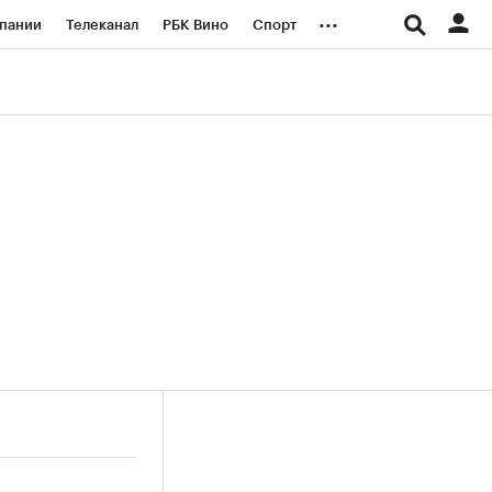
...
пании
Телеканал
РБК Вино
Спорт
ые проекты
Город
Стиль
Крипто
Спецпроекты СПб
логии и медиа
Финансы