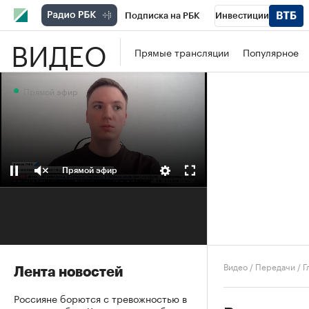
Подписка на РБК
Инвестиции
ВИДЕО
Школа управления РБК
РБК Образова
Прямые трансляции
Популярное
РБК Бизнес-среда
Дискуссионный клу
Прямой эфир
Конференции СПб
Спецпроекты
П
Рынок наличной валюты
Прямой эфир
Видео
/
Передачи
/
Г
Лента новостей
Россияне борются с тревожностью в