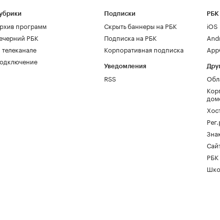
убрики
Подписки
РБК
рхив программ
Скрыть баннеры на РБК
iOS
ечерний РБК
Подписка на РБК
And
 телеканале
Корпоративная подписка
AppG
одключение
Уведомления
Дру
RSS
Обл
Кор
дом
Хос
Рег
Зна
Сайт
РБК
Шко