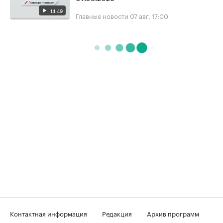
14:49
Главные новости
07 авг, 17:00
Контактная информация
Редакция
Архив программ