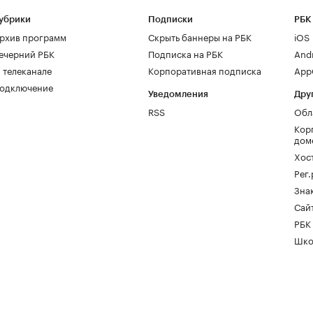
убрики
Подписки
РБК
рхив программ
Скрыть баннеры на РБК
iOS
ечерний РБК
Подписка на РБК
And
 телеканале
Корпоративная подписка
AppG
одключение
Уведомления
Дру
RSS
Обл
Кор
дом
Хос
Рег
Зна
Сайт
РБК
Шко