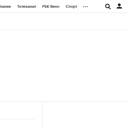
...
пании
Телеканал
РБК Вино
Спорт
ые проекты
Город
Стиль
Крипто
Спецпроекты СПб
логии и медиа
Финансы