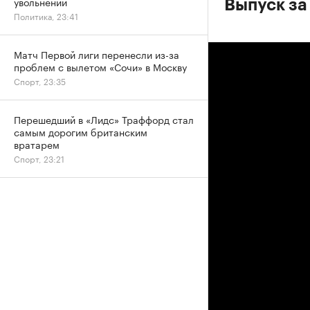
увольнении
Выпуск за
Политика, 23:41
Матч Первой лиги перенесли из-за
проблем с вылетом «Сочи» в Москву
Спорт, 23:35
Перешедший в «Лидс» Траффорд стал
самым дорогим британским
вратарем
Спорт, 23:21