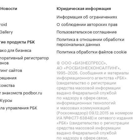
 Новости
Юридическая информация
Информация об ограничениях
roid
О соблюдении авторских прав
allery
Пользовательское соглашение
Политика в отношении обработки
гие продукты РБК
персональных данных
ако для бизнеса
Политика обработки файлов cookie
поративный регистратор
енов
© ООО «БИЗНЕСПРЕСС»,
АО «РОСБИЗНЕСКОНСАЛТИНГ»,
тинг сайтов
1995–2026
. Сообщения и материалы
.решения
информационного агентства «РБК»
(свидетельство о регистрации
комства
средства массовой информации
 знакомств podbor.ru
выдано Федеральной службой
по надзору в сфере связи,
 Курсы
информационных технологий
ла управления РБК
и массовых коммуникаций
(Роскомнадзор) 09.12.2015 за номером
ИА №ФС77-63848) и сетевого издания
«РБК» (свидетельство о регистрации
средства массовой информации
выдано Федеральной службой
по надзору в сфере связи,