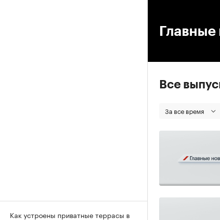
00
Главные 
Все выпу
За все время
Как устроены приватные террасы в