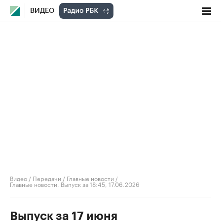
ВИДЕО
Видео
/
Передачи
/
Главные новости
/
Главные новости. Выпуск за 18:45, 17.06.2026
Выпуск за 17 июня