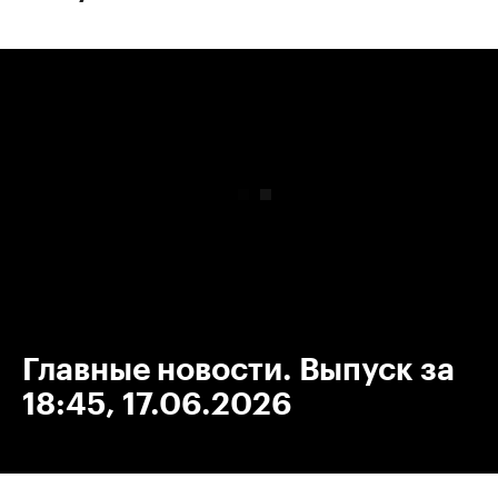
00:00
/
00:00
Главные новости. Выпуск за
18:45, 17.06.2026