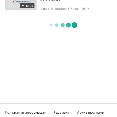
10:06
Главные новости
05 авг, 17:00
Контактная информация
Редакция
Архив программ