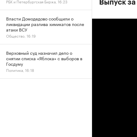
РБК и Петербургская Биржа, 16:23
Выпуск за
Власти Домодедово сообщили о
ликвидации разлива химикатов после
атаки ВСУ
Общество, 16:19
Верховный суд назначил дело о
снятии списка «Яблока» с выборов в
Госдуму
Политика, 16:18