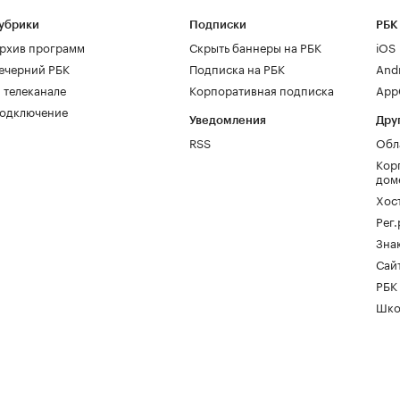
убрики
Подписки
РБК
рхив программ
Скрыть баннеры на РБК
iOS
ечерний РБК
Подписка на РБК
And
 телеканале
Корпоративная подписка
AppG
одключение
Уведомления
Дру
RSS
Обл
Кор
дом
Хос
Рег
Зна
Сайт
РБК
Шко