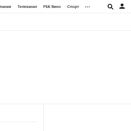
...
пании
Телеканал
РБК Вино
Спорт
ые проекты
Город
Стиль
Крипто
Спецпроекты СПб
логии и медиа
Финансы