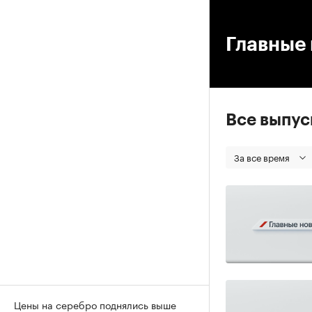
00
Главные 
Все выпу
За все время
Цены на серебро поднялись выше