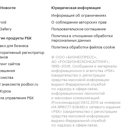
 Новости
Юридическая информация
Информация об ограничениях
roid
О соблюдении авторских прав
allery
Пользовательское соглашение
Политика в отношении обработки
гие продукты РБК
персональных данных
ако для бизнеса
Политика обработки файлов cookie
поративный регистратор
енов
© ООО «БИЗНЕСПРЕСС»,
АО «РОСБИЗНЕСКОНСАЛТИНГ»,
тинг сайтов
1995–2026
. Сообщения и материалы
.решения
информационного агентства «РБК»
(свидетельство о регистрации
комства
средства массовой информации
 знакомств podbor.ru
выдано Федеральной службой
по надзору в сфере связи,
 Курсы
информационных технологий
ла управления РБК
и массовых коммуникаций
(Роскомнадзор) 09.12.2015 за номером
ИА №ФС77-63848) и сетевого издания
«РБК» (свидетельство о регистрации
средства массовой информации
выдано Федеральной службой
по надзору в сфере связи,