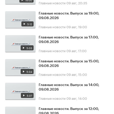
14:00
Главные новости
09 авг, 20:35
Главные новости. Выпуск за 19:00,
09.08.2026
5:12
Главные новости
09 авг, 19:00
Главные новости. Выпуск за 17:00,
09.08.2026
5:03
Главные новости
09 авг, 17:00
Главные новости. Выпуск за 15:00,
09.08.2026
5:04
Главные новости
09 авг, 15:00
Главные новости. Выпуск за 14:00,
09.08.2026
5:07
Главные новости
09 авг, 14:00
Главные новости. Выпуск за 12:00,
09.08.2026