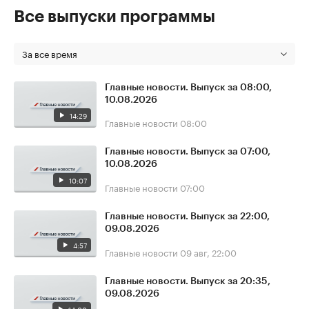
Все выпуски программы
За все время
Главные новости. Выпуск за 08:00,
10.08.2026
14:29
Главные новости
08:00
Главные новости. Выпуск за 07:00,
10.08.2026
10:07
Главные новости
07:00
Главные новости. Выпуск за 22:00,
09.08.2026
4:57
Главные новости
09 авг, 22:00
Главные новости. Выпуск за 20:35,
09.08.2026