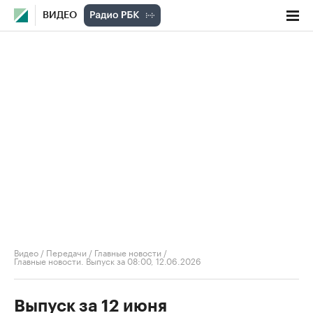
ВИДЕО
Видео
/
Передачи
/
Главные новости
/
Главные новости. Выпуск за 08:00, 12.06.2026
Выпуск за 12 июня