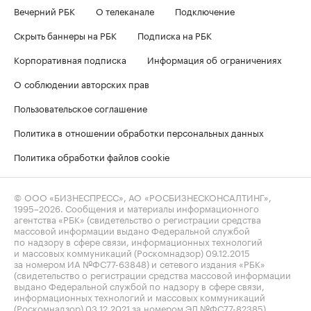
Вечерний РБК
О телеканале
Подключение
Скрыть баннеры на РБК
Подписка на РБК
Корпоративная подписка
Информация об ограничениях
О соблюдении авторских прав
Пользовательское соглашение
Политика в отношении обработки персональных данных
Политика обработки файлов cookie
© ООО «БИЗНЕСПРЕСС», АО «РОСБИЗНЕСКОНСАЛТИНГ»,
1995–2026
. Сообщения и материалы информационного
агентства «РБК» (свидетельство о регистрации средства
массовой информации выдано Федеральной службой
по надзору в сфере связи, информационных технологий
и массовых коммуникаций (Роскомнадзор) 09.12.2015
за номером ИА №ФС77-63848) и сетевого издания «РБК»
(свидетельство о регистрации средства массовой информации
выдано Федеральной службой по надзору в сфере связи,
информационных технологий и массовых коммуникаций
(Роскомнадзор) 03.12.2021 за номером ЭЛ №ФС77-82385)