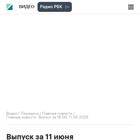
ВИДЕО
Видео
/
Передачи
/
Главные новости
/
Главные новости. Выпуск за 18:00, 11.06.2026
Выпуск за 11 июня