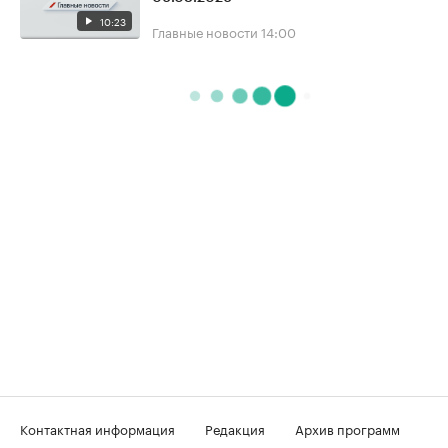
10:23
Главные новости
14:00
Контактная информация
Редакция
Архив программ