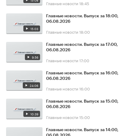
15:08
Главные новости
18:45
Главные новости. Выпуск за 18:00,
06.08.2026
15:03
Главные новости
18:00
Главные новости. Выпуск за 17:00,
06.08.2026
9:56
Главные новости
17:00
Главные новости. Выпуск за 16:00,
06.08.2026
24:06
Главные новости
16:00
Главные новости. Выпуск за 15:00,
06.08.2026
10:39
Главные новости
15:00
Главные новости. Выпуск за 14:00,
06.08.2026