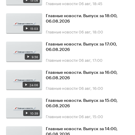
15:08
Главные новости
06 авг, 18:45
Главные новости. Выпуск за 18:00,
06.08.2026
15:03
Главные новости
06 авг, 18:00
Главные новости. Выпуск за 17:00,
06.08.2026
9:56
Главные новости
06 авг, 17:00
Главные новости. Выпуск за 16:00,
06.08.2026
24:06
Главные новости
06 авг, 16:00
Главные новости. Выпуск за 15:00,
06.08.2026
10:39
Главные новости
06 авг, 15:00
Главные новости. Выпуск за 14:00,
06.08.2026