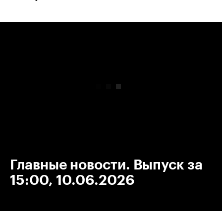
00:00
/
00:00
Главные новости. Выпуск за
15:00, 10.06.2026