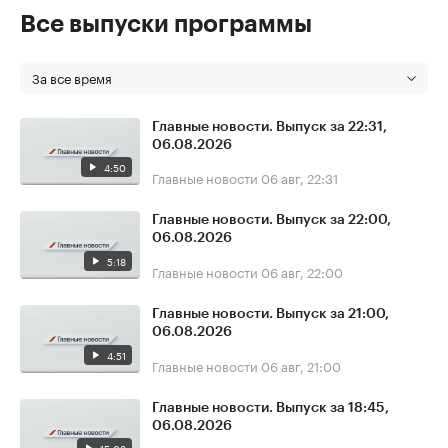
Все выпуски программы
За все время
Главные новости. Выпуск за 22:31,
06.08.2026
4:50
Главные новости
06 авг, 22:31
Главные новости. Выпуск за 22:00,
06.08.2026
5:18
Главные новости
06 авг, 22:00
Главные новости. Выпуск за 21:00,
06.08.2026
4:51
Главные новости
06 авг, 21:00
Главные новости. Выпуск за 18:45,
06.08.2026