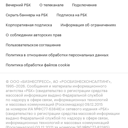
Вечерний РБК
О телеканале
Подключение
Скрыть баннеры на РБК
Подписка на РБК
Корпоративная подписка
Информация об ограничениях
О соблюдении авторских прав
Пользовательское соглашение
Политика в отношении обработки персональных данных
Политика обработки файлов cookie
© ООО «БИЗНЕСПРЕСС», АО «РОСБИЗНЕСКОНСАЛТИНГ»,
1995–2026
. Сообщения и материалы информационного
агентства «РБК» (свидетельство о регистрации средства
массовой информации выдано Федеральной службой
по надзору в сфере связи, информационных технологий
и массовых коммуникаций (Роскомнадзор) 09.12.2015
за номером ИА №ФС77-63848) и сетевого издания «РБК»
(свидетельство о регистрации средства массовой информации
выдано Федеральной службой по надзору в сфере связи,
информационных технологий и массовых коммуникаций
(Роскомнадзор) 03.12.2021 за номером ЭЛ №ФС77-82385)