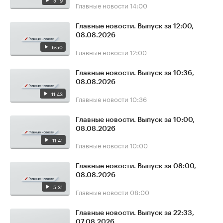
5:19
Главные новости
14:00
Главные новости. Выпуск за 12:00,
08.08.2026
6:50
Главные новости
12:00
Главные новости. Выпуск за 10:36,
08.08.2026
11:43
Главные новости
10:36
Главные новости. Выпуск за 10:00,
08.08.2026
11:41
Главные новости
10:00
Главные новости. Выпуск за 08:00,
08.08.2026
5:31
Главные новости
08:00
Главные новости. Выпуск за 22:33,
07.08.2026