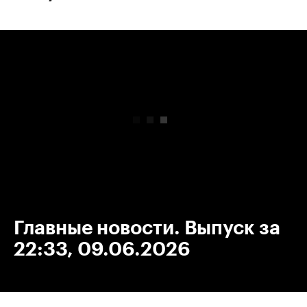
00:00
/
00:00
Главные новости. Выпуск за
22:33, 09.06.2026