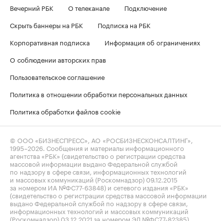
Вечерний РБК
О телеканале
Подключение
Скрыть баннеры на РБК
Подписка на РБК
Корпоративная подписка
Информация об ограничениях
О соблюдении авторских прав
Пользовательское соглашение
Политика в отношении обработки персональных данных
Политика обработки файлов cookie
© ООО «БИЗНЕСПРЕСС», АО «РОСБИЗНЕСКОНСАЛТИНГ»,
1995–2026
. Сообщения и материалы информационного
агентства «РБК» (свидетельство о регистрации средства
массовой информации выдано Федеральной службой
по надзору в сфере связи, информационных технологий
и массовых коммуникаций (Роскомнадзор) 09.12.2015
за номером ИА №ФС77-63848) и сетевого издания «РБК»
(свидетельство о регистрации средства массовой информации
выдано Федеральной службой по надзору в сфере связи,
информационных технологий и массовых коммуникаций
(Роскомнадзор) 03.12.2021 за номером ЭЛ №ФС77-82385)