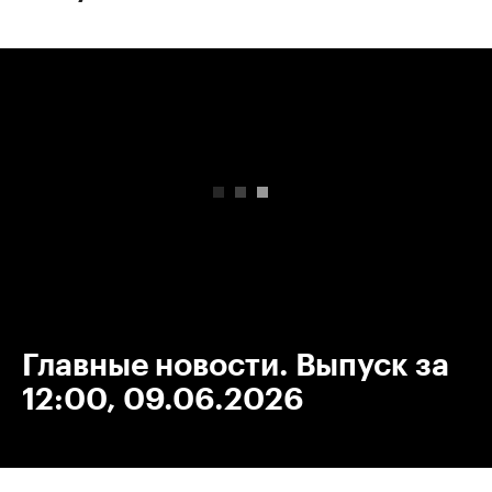
00:00
/
00:00
Главные новости. Выпуск за
12:00, 09.06.2026