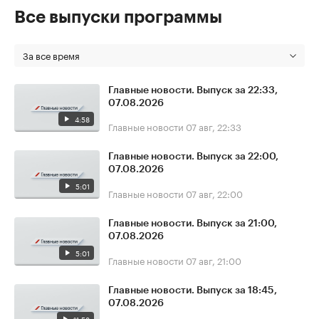
Все выпуски программы
За все время
Главные новости. Выпуск за 22:33,
07.08.2026
4:58
Главные новости
07 авг, 22:33
Главные новости. Выпуск за 22:00,
07.08.2026
5:01
Главные новости
07 авг, 22:00
Главные новости. Выпуск за 21:00,
07.08.2026
5:01
Главные новости
07 авг, 21:00
Главные новости. Выпуск за 18:45,
07.08.2026