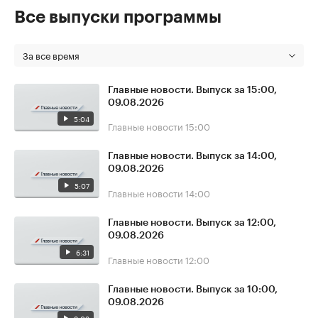
Все выпуски программы
За все время
Главные новости. Выпуск за 15:00,
09.08.2026
5:04
Главные новости
15:00
Главные новости. Выпуск за 14:00,
09.08.2026
5:07
Главные новости
14:00
Главные новости. Выпуск за 12:00,
09.08.2026
6:31
Главные новости
12:00
Главные новости. Выпуск за 10:00,
09.08.2026