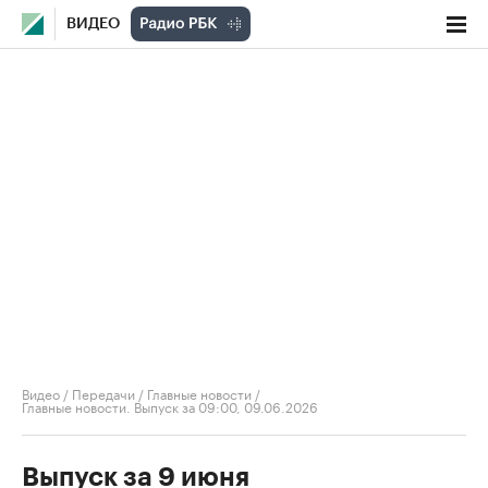
ВИДЕО
Видео
/
Передачи
/
Главные новости
/
Главные новости. Выпуск за 09:00, 09.06.2026
Выпуск за 9 июня