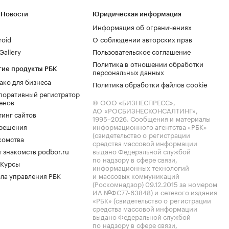
 Новости
Юридическая информация
Информация об ограничениях
roid
О соблюдении авторских прав
allery
Пользовательское соглашение
Политика в отношении обработки
гие продукты РБК
персональных данных
ако для бизнеса
Политика обработки файлов cookie
поративный регистратор
енов
© ООО «БИЗНЕСПРЕСС»,
АО «РОСБИЗНЕСКОНСАЛТИНГ»,
тинг сайтов
1995–2026
. Сообщения и материалы
.решения
информационного агентства «РБК»
(свидетельство о регистрации
комства
средства массовой информации
 знакомств podbor.ru
выдано Федеральной службой
по надзору в сфере связи,
 Курсы
информационных технологий
ла управления РБК
и массовых коммуникаций
(Роскомнадзор) 09.12.2015 за номером
ИА №ФС77-63848) и сетевого издания
«РБК» (свидетельство о регистрации
средства массовой информации
выдано Федеральной службой
по надзору в сфере связи,