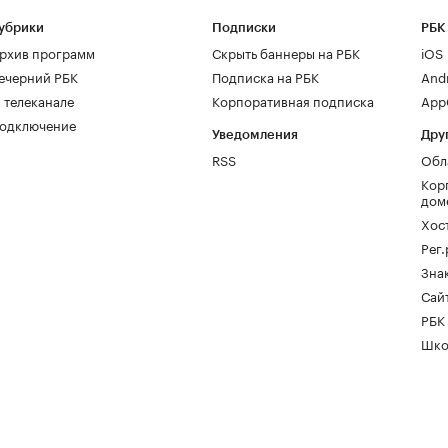
убрики
Подписки
РБК
рхив программ
Скрыть баннеры на РБК
iOS
ечерний РБК
Подписка на РБК
And
 телеканале
Корпоративная подписка
AppG
одключение
Уведомления
Дру
RSS
Обл
Кор
дом
Хос
Рег
Зна
Сайт
РБК
Шко