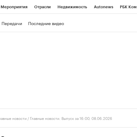
Мероприятия
Отрасли
Недвижимость
Autonews
РБК Ком
ние
РБК Курсы
РБК Life
Тренды
Визионеры
Национальн
Передачи
Последние видео
б
Исследования
Кредитные рейтинги
Франшизы
Газета
роверка контрагентов
Политика
Экономика
Бизнес
Техно
лавные новости
/
Главные новости. Выпуск за 16:00, 08.06.2026