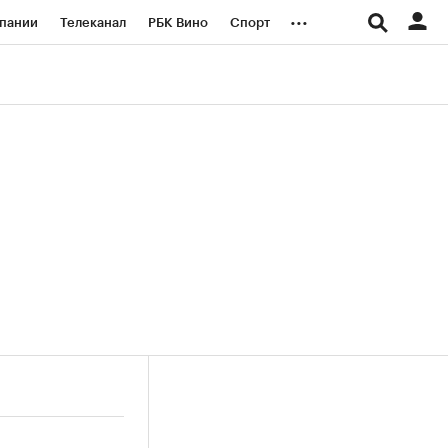
...
пании
Телеканал
РБК Вино
Спорт
ые проекты
Город
Стиль
Крипто
Спецпроекты СПб
логии и медиа
Финансы