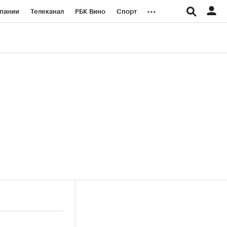
...
пании
Телеканал
РБК Вино
Спорт
ые проекты
Город
Стиль
Крипто
Спецпроекты СПб
логии и медиа
Финансы