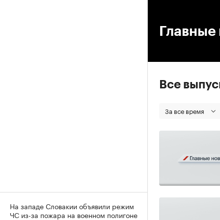
00
Главные 
Все выпу
За все время
На западе Словакии объявили режим
ЧС из-за пожара на военном полигоне