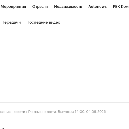
Мероприятия
Отрасли
Недвижимость
Autonews
РБК Ком
ние
РБК Курсы
РБК Life
Тренды
Визионеры
Национальн
Передачи
Последние видео
б
Исследования
Кредитные рейтинги
Франшизы
Газета
роверка контрагентов
Политика
Экономика
Бизнес
Техно
лавные новости
/
Главные новости. Выпуск за 14:00, 04.06.2026