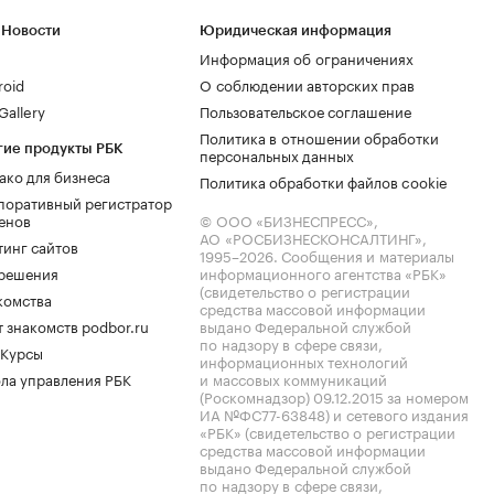
 Новости
Юридическая информация
Информация об ограничениях
roid
О соблюдении авторских прав
allery
Пользовательское соглашение
Политика в отношении обработки
гие продукты РБК
персональных данных
ако для бизнеса
Политика обработки файлов cookie
поративный регистратор
енов
© ООО «БИЗНЕСПРЕСС»,
АО «РОСБИЗНЕСКОНСАЛТИНГ»,
тинг сайтов
1995–2026
. Сообщения и материалы
.решения
информационного агентства «РБК»
(свидетельство о регистрации
комства
средства массовой информации
 знакомств podbor.ru
выдано Федеральной службой
по надзору в сфере связи,
 Курсы
информационных технологий
ла управления РБК
и массовых коммуникаций
(Роскомнадзор) 09.12.2015 за номером
ИА №ФС77-63848) и сетевого издания
«РБК» (свидетельство о регистрации
средства массовой информации
выдано Федеральной службой
по надзору в сфере связи,