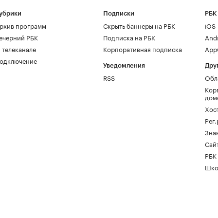
убрики
Подписки
РБК
рхив программ
Скрыть баннеры на РБК
iOS
ечерний РБК
Подписка на РБК
And
 телеканале
Корпоративная подписка
AppG
одключение
Уведомления
Дру
RSS
Обл
Кор
дом
Хос
Рег
Зна
Сайт
РБК
Шко