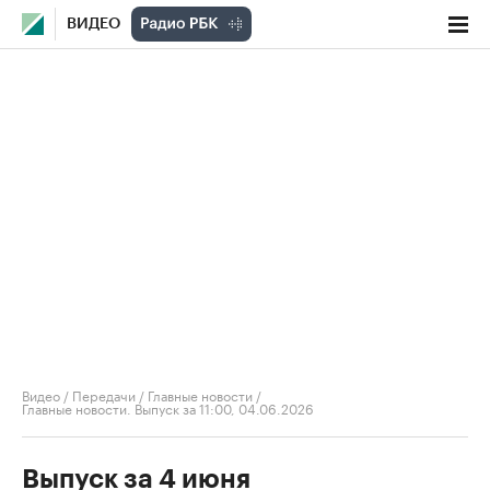
ВИДЕО
Видео
/
Передачи
/
Главные новости
/
Главные новости. Выпуск за 11:00, 04.06.2026
Выпуск за 4 июня