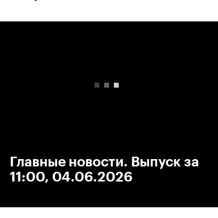
00:00
/
00:00
Главные новости. Выпуск за
11:00, 04.06.2026