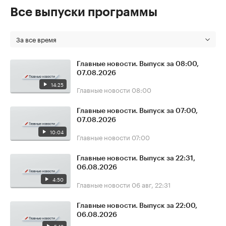
Все выпуски программы
За все время
Главные новости. Выпуск за 08:00,
07.08.2026
14:25
Главные новости
08:00
Главные новости. Выпуск за 07:00,
07.08.2026
10:04
Главные новости
07:00
Главные новости. Выпуск за 22:31,
06.08.2026
4:50
Главные новости
06 авг, 22:31
Главные новости. Выпуск за 22:00,
06.08.2026