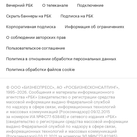
Вечерний РБК
О телеканале
Подключение
Скрыть баннеры на РБК
Подписка на РБК
Корпоративная подписка
Информация об ограничениях
О соблюдении авторских прав
Пользовательское соглашение
Политика в отношении обработки персональных данных
Политика обработки файлов cookie
© ООО «БИЗНЕСПРЕСС», АО «РОСБИЗНЕСКОНСАЛТИНГ»,
1995–2026
. Сообщения и материалы информационного
агентства «РБК» (свидетельство о регистрации средства
массовой информации выдано Федеральной службой
по надзору в сфере связи, информационных технологий
и массовых коммуникаций (Роскомнадзор) 09.12.2015
за номером ИА №ФС77-63848) и сетевого издания «РБК»
(свидетельство о регистрации средства массовой информации
выдано Федеральной службой по надзору в сфере связи,
информационных технологий и массовых коммуникаций
(Роскомнадзор) 03.12.2021 за номером ЭЛ №ФС77-82385)