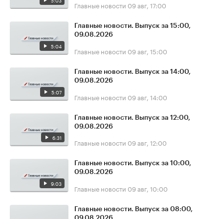
5:03
Главные новости
09 авг, 17:00
Главные новости. Выпуск за 15:00,
09.08.2026
5:04
Главные новости
09 авг, 15:00
Главные новости. Выпуск за 14:00,
09.08.2026
5:07
Главные новости
09 авг, 14:00
Главные новости. Выпуск за 12:00,
09.08.2026
6:31
Главные новости
09 авг, 12:00
Главные новости. Выпуск за 10:00,
09.08.2026
9:03
Главные новости
09 авг, 10:00
Главные новости. Выпуск за 08:00,
09.08.2026