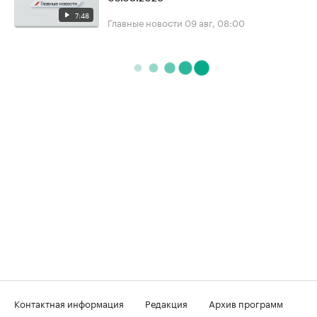
7:48
Главные новости
09 авг, 08:00
Контактная информация
Редакция
Архив программ