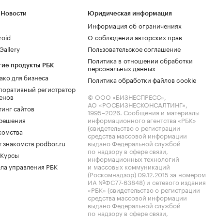
 Новости
Юридическая информация
Информация об ограничениях
roid
О соблюдении авторских прав
allery
Пользовательское соглашение
Политика в отношении обработки
гие продукты РБК
персональных данных
ако для бизнеса
Политика обработки файлов cookie
поративный регистратор
енов
© ООО «БИЗНЕСПРЕСС»,
АО «РОСБИЗНЕСКОНСАЛТИНГ»,
тинг сайтов
1995–2026
. Сообщения и материалы
.решения
информационного агентства «РБК»
(свидетельство о регистрации
комства
средства массовой информации
 знакомств podbor.ru
выдано Федеральной службой
по надзору в сфере связи,
 Курсы
информационных технологий
ла управления РБК
и массовых коммуникаций
(Роскомнадзор) 09.12.2015 за номером
ИА №ФС77-63848) и сетевого издания
«РБК» (свидетельство о регистрации
средства массовой информации
выдано Федеральной службой
по надзору в сфере связи,