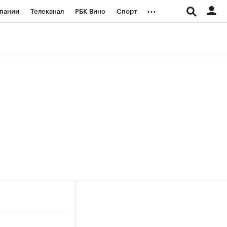
...
пании
Телеканал
РБК Вино
Спорт
ые проекты
Город
Стиль
Крипто
Спецпроекты СПб
логии и медиа
Финансы