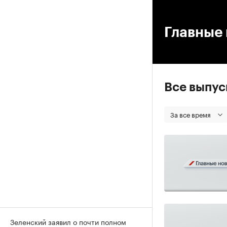
00
Главные 
Все выпу
За все время
Зеленский заявил о почти полном