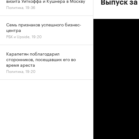
визита Уиткоффа и Кушнера в Москву
Выпуск за
Политика, 19:36
Семь признаков успешного бизнес-
центра
РБК и Upside, 19:20
Карапетян поблагодарил
сторонников, посещавших его во
время ареста
Политика, 19:20