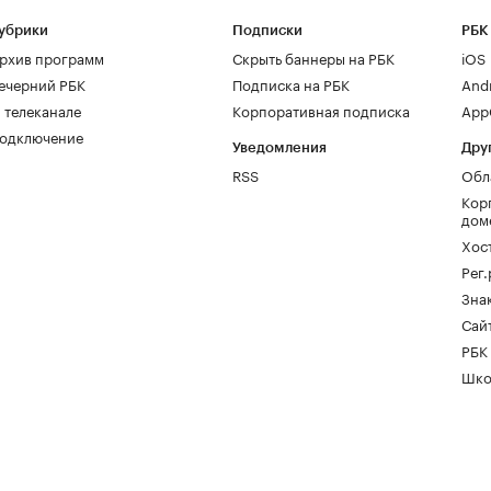
убрики
Подписки
РБК
рхив программ
Скрыть баннеры на РБК
iOS
ечерний РБК
Подписка на РБК
And
 телеканале
Корпоративная подписка
AppG
одключение
Уведомления
Дру
RSS
Обл
Кор
дом
Хос
Рег
Зна
Сайт
РБК
Шко