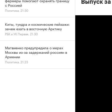
фермеры помогают охранять границу
Выпуск за
с Россией
Политика, 21:30
Киты, тундра и космические пейзажи:
зачем ехать в восточную Арктику
РБК и УК Первая, 21:30
Матвиенко предупредила о мерах
Москвы из-за задержаний россиян в
Армении
Политика, 21:23