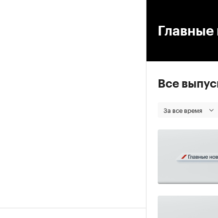
00
Главные 
Все выпу
За все время