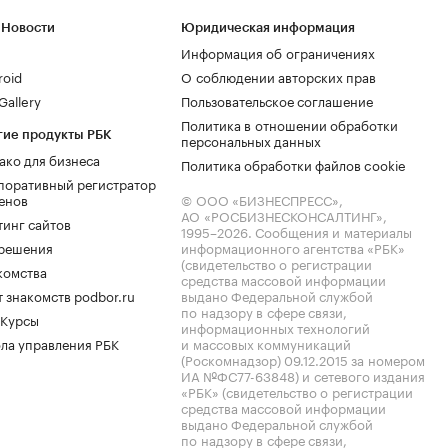
 Новости
Юридическая информация
Информация об ограничениях
roid
О соблюдении авторских прав
allery
Пользовательское соглашение
Политика в отношении обработки
гие продукты РБК
персональных данных
ако для бизнеса
Политика обработки файлов cookie
поративный регистратор
енов
© ООО «БИЗНЕСПРЕСС»,
АО «РОСБИЗНЕСКОНСАЛТИНГ»,
тинг сайтов
1995–2026
. Сообщения и материалы
.решения
информационного агентства «РБК»
(свидетельство о регистрации
комства
средства массовой информации
 знакомств podbor.ru
выдано Федеральной службой
по надзору в сфере связи,
 Курсы
информационных технологий
ла управления РБК
и массовых коммуникаций
(Роскомнадзор) 09.12.2015 за номером
ИА №ФС77-63848) и сетевого издания
«РБК» (свидетельство о регистрации
средства массовой информации
выдано Федеральной службой
по надзору в сфере связи,