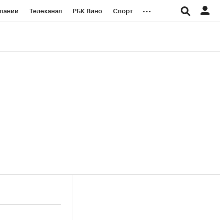
...
пании
Телеканал
РБК Вино
Спорт
ые проекты
Город
Стиль
Крипто
Спецпроекты СПб
логии и медиа
Финансы