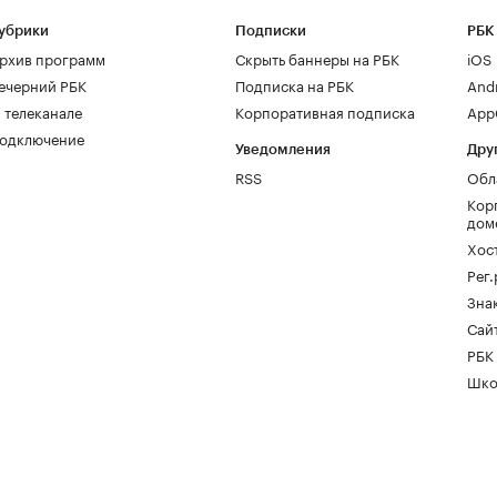
убрики
Подписки
РБК
рхив программ
Скрыть баннеры на РБК
iOS
ечерний РБК
Подписка на РБК
And
 телеканале
Корпоративная подписка
AppG
одключение
Уведомления
Дру
RSS
Обл
Кор
дом
Хос
Рег
Зна
Сайт
РБК
Шко