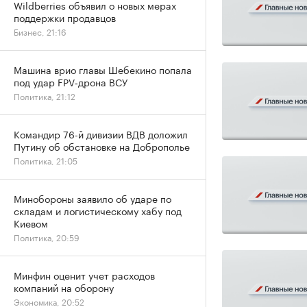
Wildberries объявил о новых мерах
поддержки продавцов
Бизнес, 21:16
Машина врио главы Шебекино попала
под удар FPV‑дрона ВСУ
Политика, 21:12
Командир 76-й дивизии ВДВ доложил
Путину об обстановке на Доброполье
Политика, 21:05
Минобороны заявило об ударе по
складам и логистическому хабу под
Киевом
Политика, 20:59
Минфин оценит учет расходов
компаний на оборону
Экономика, 20:52