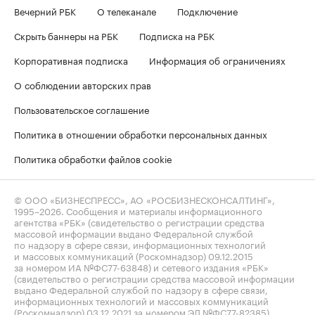
Вечерний РБК
О телеканале
Подключение
Скрыть баннеры на РБК
Подписка на РБК
Корпоративная подписка
Информация об ограничениях
О соблюдении авторских прав
Пользовательское соглашение
Политика в отношении обработки персональных данных
Политика обработки файлов cookie
© ООО «БИЗНЕСПРЕСС», АО «РОСБИЗНЕСКОНСАЛТИНГ»,
1995–2026
. Сообщения и материалы информационного
агентства «РБК» (свидетельство о регистрации средства
массовой информации выдано Федеральной службой
по надзору в сфере связи, информационных технологий
и массовых коммуникаций (Роскомнадзор) 09.12.2015
за номером ИА №ФС77-63848) и сетевого издания «РБК»
(свидетельство о регистрации средства массовой информации
выдано Федеральной службой по надзору в сфере связи,
информационных технологий и массовых коммуникаций
(Роскомнадзор) 03.12.2021 за номером ЭЛ №ФС77-82385)