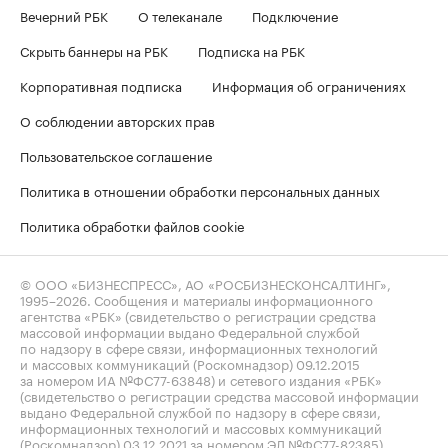
Вечерний РБК
О телеканале
Подключение
Скрыть баннеры на РБК
Подписка на РБК
Корпоративная подписка
Информация об ограничениях
О соблюдении авторских прав
Пользовательское соглашение
Политика в отношении обработки персональных данных
Политика обработки файлов cookie
© ООО «БИЗНЕСПРЕСС», АО «РОСБИЗНЕСКОНСАЛТИНГ»,
1995–2026
. Сообщения и материалы информационного
агентства «РБК» (свидетельство о регистрации средства
массовой информации выдано Федеральной службой
по надзору в сфере связи, информационных технологий
и массовых коммуникаций (Роскомнадзор) 09.12.2015
за номером ИА №ФС77-63848) и сетевого издания «РБК»
(свидетельство о регистрации средства массовой информации
выдано Федеральной службой по надзору в сфере связи,
информационных технологий и массовых коммуникаций
(Роскомнадзор) 03.12.2021 за номером ЭЛ №ФС77-82385)