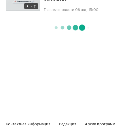
4:51
Главные новости
08 авг, 15:00
Контактная информация
Редакция
Архив программ