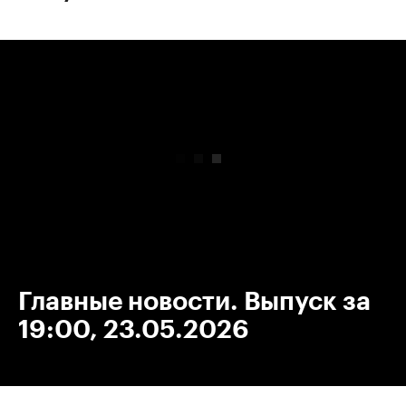
00:00
/
00:00
Главные новости. Выпуск за
19:00, 23.05.2026