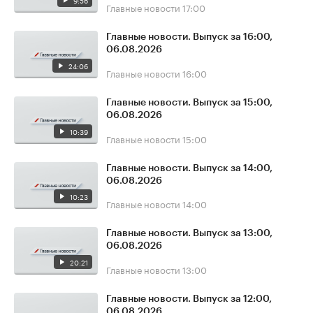
9:56
Главные новости
17:00
Главные новости. Выпуск за 16:00,
06.08.2026
24:06
Главные новости
16:00
Главные новости. Выпуск за 15:00,
06.08.2026
10:39
Главные новости
15:00
Главные новости. Выпуск за 14:00,
06.08.2026
10:23
Главные новости
14:00
Главные новости. Выпуск за 13:00,
06.08.2026
20:21
Главные новости
13:00
Главные новости. Выпуск за 12:00,
06.08.2026