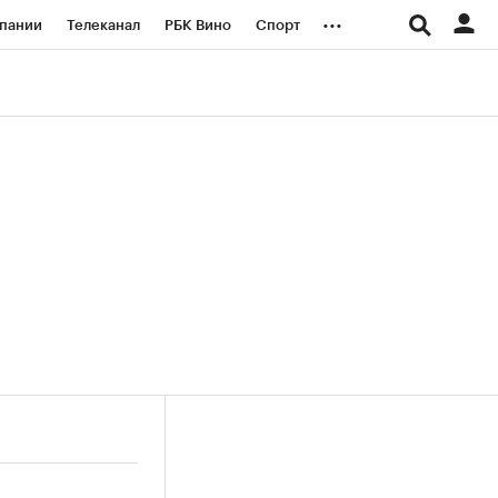
...
пании
Телеканал
РБК Вино
Спорт
ые проекты
Город
Стиль
Крипто
Спецпроекты СПб
логии и медиа
Финансы