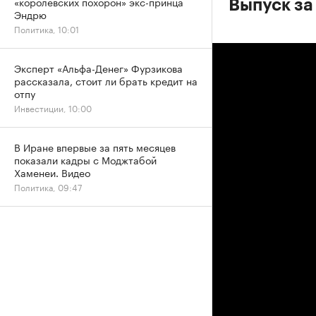
«королевских похорон» экс-принца
Выпуск за
Эндрю
Политика, 10:01
Эксперт «Альфа-Денег» Фурзикова
рассказала, стоит ли брать кредит на
отпу
Инвестиции, 10:00
В Иране впервые за пять месяцев
показали кадры с Моджтабой
Хаменеи. Видео
Политика, 09:47