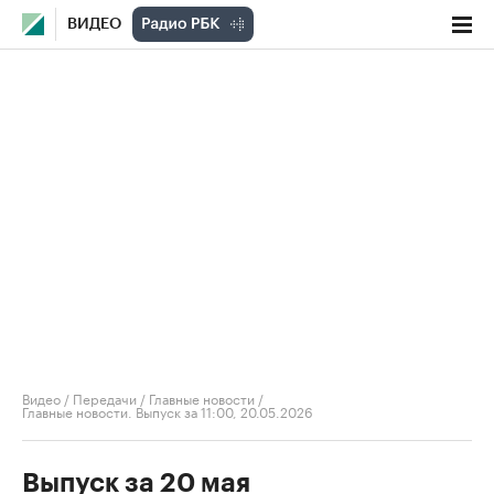
ВИДЕО
Видео
/
Передачи
/
Главные новости
/
Главные новости. Выпуск за 11:00, 20.05.2026
Выпуск за 20 мая