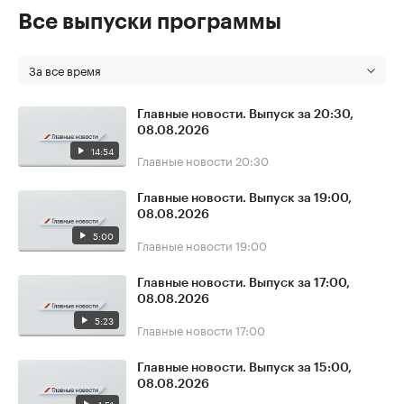
Все выпуски программы
За все время
Главные новости. Выпуск за 20:30,
08.08.2026
14:54
Главные новости
20:30
Главные новости. Выпуск за 19:00,
08.08.2026
5:00
Главные новости
19:00
Главные новости. Выпуск за 17:00,
08.08.2026
5:23
Главные новости
17:00
Главные новости. Выпуск за 15:00,
08.08.2026