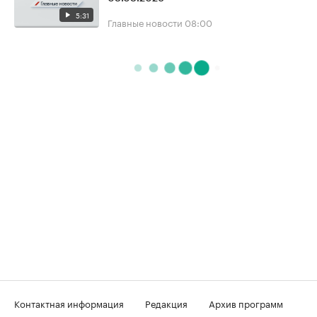
5:31
Главные новости
08:00
Контактная информация
Редакция
Архив программ